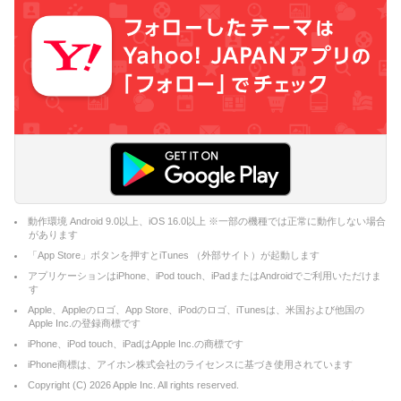
動作環境 Android 9.0以上、iOS 16.0以上 ※一部の機種では正常に動作しない場合
があります
「App Store」ボタンを押すとiTunes （外部サイト）が起動します
アプリケーションはiPhone、iPod touch、iPadまたはAndroidでご利用いただけま
す
Apple、Appleのロゴ、App Store、iPodのロゴ、iTunesは、米国および他国の
Apple Inc.の登録商標です
iPhone、iPod touch、iPadはApple Inc.の商標です
iPhone商標は、アイホン株式会社のライセンスに基づき使用されています
Copyright (C)
2026
Apple Inc. All rights reserved.