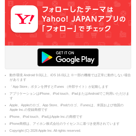
動作環境 Android 9.0以上、iOS 16.0以上 ※一部の機種では正常に動作しない場合
があります
「App Store」ボタンを押すとiTunes （外部サイト）が起動します
アプリケーションはiPhone、iPod touch、iPadまたはAndroidでご利用いただけま
す
Apple、Appleのロゴ、App Store、iPodのロゴ、iTunesは、米国および他国の
Apple Inc.の登録商標です
iPhone、iPod touch、iPadはApple Inc.の商標です
iPhone商標は、アイホン株式会社のライセンスに基づき使用されています
Copyright (C)
2026
Apple Inc. All rights reserved.