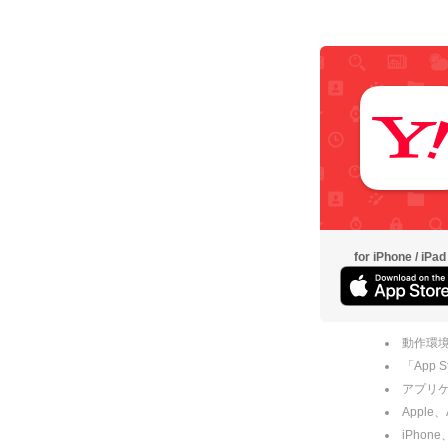
for iPhone / iPad
動作環境
「App
アプリケー
Apple
iPhone