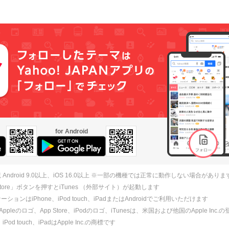
for Android
 Android 9.0以上、iOS 16.0以上 ※一部の機種では正常に動作しない場合がありま
 Store」ボタンを押すとiTunes （外部サイト）が起動します
ションはiPhone、iPod touch、iPadまたはAndroidでご利用いただけます
、Appleのロゴ、App Store、iPodのロゴ、iTunesは、米国および他国のApple Inc
、iPod touch、iPadはApple Inc.の商標です