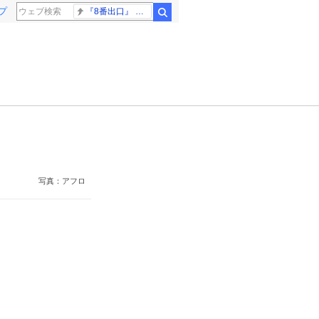
プ
『8番出口』 金ロー
検索
写真：アフロ