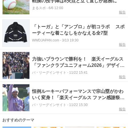
転換の投手陣は8失点と立て直しが急務に
まるスポ
-
6/6 12:00
報告
「トーガ」と「アンブロ」が初コラボ スポ
ーティーな着こなしをかなえる全7型
WWDJAPAN.com
-
3/13 19:30
報告
力強いブラウンで勝利を！ 楽天イーグルス
「ファンクラブユニフォーム2026」デザイン
発表
パ・リーグインサイト
-
11/22 15:41
報告
恒例ルーキーパフォーマンスで宗山塁がかわ
いく変身！「楽天イーグルス ファン感謝祭
2025」ハイライト
パ・リーグインサイト
-
11/22 15:30
報告
おすすめのテーマ