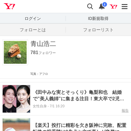
Yahoo! JAPAN
検索
通知数
i
ログイン
ID新規取得
フォローとは
フォローリスト
青山浩二
781
フォロワー
写真：アフロ
《田中みな実とそっくり》亀梨和也 結婚
で”美人義姉”に集まる注目！東大卒で2児の
母、バリキャリフルート奏者の“スーパーウー
女性自身
-
7/1 16:20
報告
マン”
【楽天】投打に精彩を欠き阪神に完敗、配置