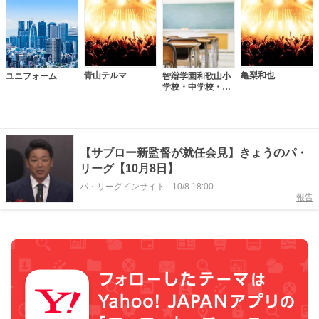
青山テルマ
亀梨和也
ユニフォーム
智辯学園和歌山小
学校・中学校・高
等学校
【サブロー新監督が就任会見】きょうのパ・
リーグ【10月8日】
パ・リーグインサイト
-
10/8 18:00
報告