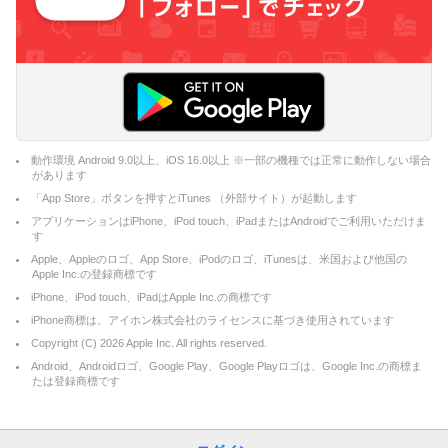
動作環境 Android 9.0以上、iOS 16.0以上 ※一部の機種では正常に動作しない場合
があります
「App Store」ボタンを押すとiTunes （外部サイト）が起動します
アプリケーションはiPhone、iPod touch、iPadまたはAndroidでご利用いただけま
す
Apple、Appleのロゴ、App Store、iPodのロゴ、iTunesは、米国および他国の
Apple Inc.の登録商標です
iPhone、iPod touch、iPadはApple Inc.の商標です
iPhone商標は、アイホン株式会社のライセンスに基づき使用されています
Copyright (C)
2026
Apple Inc. All rights reserved.
Android、Androidロゴ、Google Play、Google Playロゴは、Google Inc.の商標ま
たは登録商標です