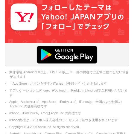
動作環境 Android 9.0以上、iOS 16.0以上 ※一部の機種では正常に動作しない場合
があります
「App Store」ボタンを押すとiTunes （外部サイト）が起動します
アプリケーションはiPhone、iPod touch、iPadまたはAndroidでご利用いただけま
す
Apple、Appleのロゴ、App Store、iPodのロゴ、iTunesは、米国および他国の
Apple Inc.の登録商標です
iPhone、iPod touch、iPadはApple Inc.の商標です
iPhone商標は、アイホン株式会社のライセンスに基づき使用されています
Copyright (C)
2026
Apple Inc. All rights reserved.
Android、Androidロゴ、Google Play、Google Playロゴは、Google Inc.の商標ま