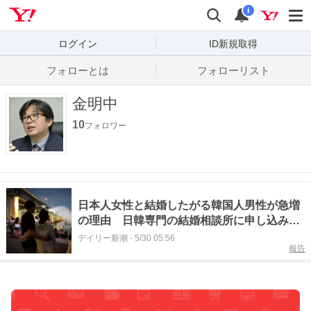
Yahoo! JAPAN
検索
通知数
i
ログイン
ID新規取得
フォローとは
フォローリスト
金明中
10
フォロワー
日本人女性と結婚したがる韓国人男性が急増
の理由 日韓専門の結婚相談所に申し込みが
年間2万件も！ 「日本人は経済力を重視し
デイリー新潮
-
5/30 05:56
報告
ない」