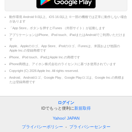
動作環境 Android 9.0以上、iOS 16.0以上 ※一部の機種では正常に動作しない場合
があります
「App Store」ボタンを押すとiTunes （外部サイト）が起動します
アプリケーションはiPhone、iPod touch、iPadまたはAndroidでご利用いただけま
す
Apple、Appleのロゴ、App Store、iPodのロゴ、iTunesは、米国および他国の
Apple Inc.の登録商標です
iPhone、iPod touch、iPadはApple Inc.の商標です
iPhone商標は、アイホン株式会社のライセンスに基づき使用されています
Copyright (C)
2026
Apple Inc. All rights reserved.
Android、Androidロゴ、Google Play、Google Playロゴは、Google Inc.の商標ま
たは登録商標です
ログイン
IDでもっと便利に
新規取得
Yahoo! JAPAN
プライバシーポリシー
プライバシーセンター