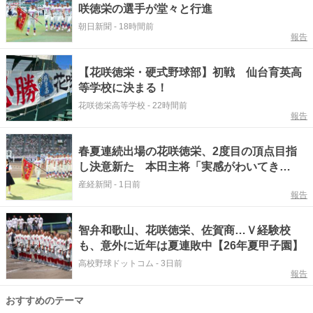
咲徳栄の選手が堂々と行進
朝日新聞
-
18時間前
報告
【花咲徳栄・硬式野球部】初戦 仙台育英高
等学校に決まる！
花咲徳栄高等学校
-
22時間前
報告
春夏連続出場の花咲徳栄、2度目の頂点目指
し決意新た 本田主将「実感がわいてき
た」 夏の甲子園
産経新聞
-
1日前
報告
智弁和歌山、花咲徳栄、佐賀商…Ｖ経験校
も、意外に近年は夏連敗中【26年夏甲子園】
高校野球ドットコム
-
3日前
報告
おすすめのテーマ