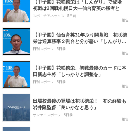
【甲子園】花咲徳栄は「しんがり」で登場
初戦は2回戦札幌日大―仙台育英の勝者と
スポニチアネックス
-
5日前
報告
【甲子園】仙台育英31年ぶり開幕戦 花咲徳
栄は通算勝率２割台と分が悪い「しんがり登
場校」に
日刊スポーツ
-
5日前
報告
【甲子園】花咲徳栄、初戦最後のカードに本
田新志主将「しっかりと調整を」
日刊スポーツ
-
5日前
報告
出場校最後の登場は花咲徳栄！ 初の経験も
岩井隆監督「良いかなと思う」
サンケイスポーツ
-
5日前
報告