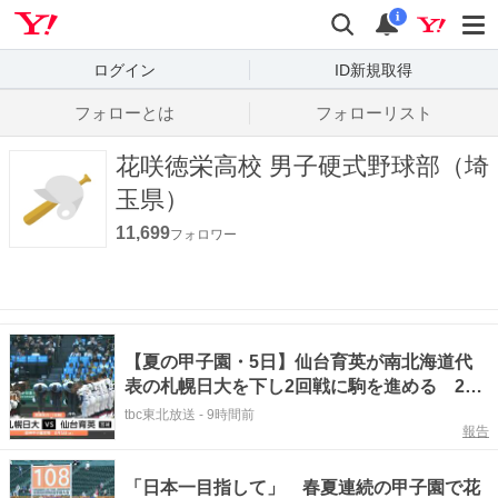
Yahoo! JAPAN
検索
通知数
i
ログイン
ID新規取得
フォローとは
フォローリスト
花咲徳栄高校 男子硬式野球部（埼
玉県）
11,699
フォロワー
【夏の甲子園・5日】仙台育英が南北海道代
表の札幌日大を下し2回戦に駒を進める 2回
戦は8月12日第2試合で埼玉代表の花咲徳栄と
tbc東北放送
-
9時間前
報告
対戦
「日本一目指して」 春夏連続の甲子園で花