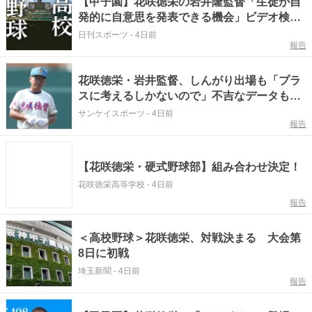
【甲子園】花咲徳栄の岩井隆監督「生徒が自
発的に自意思を発表できる機会」ビデオ検証
を歓迎
日刊スポーツ
-
4日前
報告
花咲徳栄・岩井監督、しんがり出場も「プラ
スに考えるしかないので」不吉なデータもな
んの
サンケイスポーツ
-
4日前
報告
【花咲徳栄・硬式野球部】組み合わせ決定！
花咲徳栄高等学校
-
4日前
報告
＜高校野球＞花咲徳栄、対戦決まる 大会第
8日に初戦
埼玉新聞
-
4日前
報告