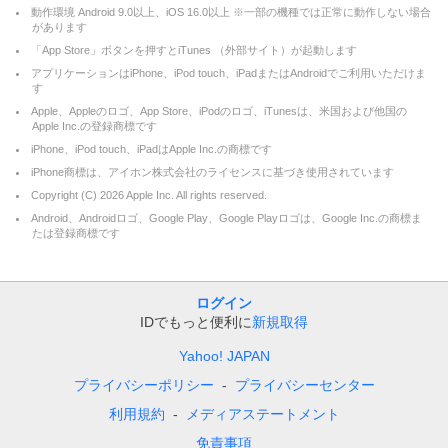
動作環境 Android 9.0以上、iOS 16.0以上 ※一部の機種では正常に動作しない場合
があります
「App Store」ボタンを押すとiTunes （外部サイト）が起動します
アプリケーションはiPhone、iPod touch、iPadまたはAndroidでご利用いただけま
す
Apple、Appleのロゴ、App Store、iPodのロゴ、iTunesは、米国および他国の
Apple Inc.の登録商標です
iPhone、iPod touch、iPadはApple Inc.の商標です
iPhone商標は、アイホン株式会社のライセンスに基づき使用されています
Copyright (C)
2026
Apple Inc. All rights reserved.
Android、Androidロゴ、Google Play、Google Playロゴは、Google Inc.の商標ま
たは登録商標です
ログイン
IDでもっと便利に
新規取得
Yahoo! JAPAN
プライバシーポリシー
プライバシーセンター
利用規約
メディアステートメント
免責事項