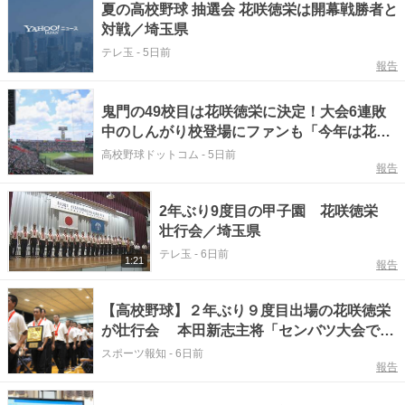
夏の高校野球 抽選会 花咲徳栄は開幕戦勝者と
対戦／埼玉県
テレ玉
-
5日前
報告
鬼門の49校目は花咲徳栄に決定！大会6連敗
中のしんがり校登場にファンも「今年は花咲
徳栄か…」【26年夏の甲子園】
高校野球ドットコム
-
5日前
報告
2年ぶり9度目の甲子園 花咲徳栄
壮行会／埼玉県
テレ玉
-
6日前
1:21
報告
【高校野球】２年ぶり９度目出場の花咲徳栄
が壮行会 本田新志主将「センバツ大会での
悔しい思いを晴らしに、夏の甲子園大会では
スポーツ報知
-
6日前
報告
２度目の全国制覇を目指します」