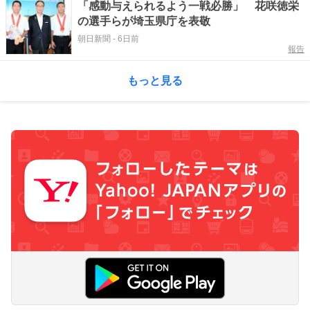
「感動与えられるよう一戦必勝」 花咲徳栄
の選手らが埼玉県庁を表敬
朝日新聞
-
6日前
報告
もっと見る