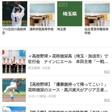
プロ注目の高校球
浦和学院高等学校
埼玉県
仙台育英学園高等
児
学校
＜高校野球＞花咲徳栄高（埼玉・加須市）で
壮行会 ナインにエール 本田主将「一戦一
勝で頑張る」
埼玉新聞
-
4日前
報告
【高校野球】「優勝旗持って帰ってこい！」
花咲徳栄のエース・黒川凌大がアジア王者の
母・琴美さんの言葉を胸にセンバツのリベン
スポーツ報知
-
4日前
報告
ジへ