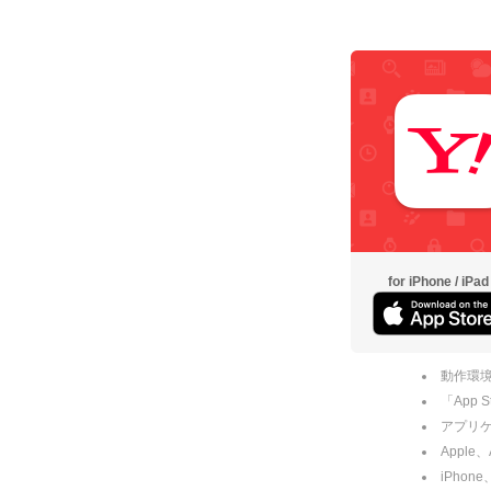
for iPhone / iPad
動作環境
「App
アプリケー
Apple
iPhone