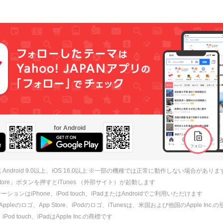
for Android
 Android 9.0以上、iOS 16.0以上 ※一部の機種では正常に動作しない場合がありま
 Store」ボタンを押すとiTunes （外部サイト）が起動します
ションはiPhone、iPod touch、iPadまたはAndroidでご利用いただけます
、Appleのロゴ、App Store、iPodのロゴ、iTunesは、米国および他国のApple Inc
、iPod touch、iPadはApple Inc.の商標です