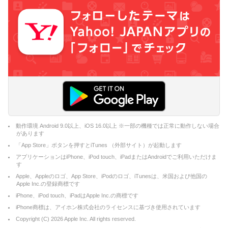
動作環境 Android 9.0以上、iOS 16.0以上 ※一部の機種では正常に動作しない場合
があります
「App Store」ボタンを押すとiTunes （外部サイト）が起動します
アプリケーションはiPhone、iPod touch、iPadまたはAndroidでご利用いただけま
す
Apple、Appleのロゴ、App Store、iPodのロゴ、iTunesは、米国および他国の
Apple Inc.の登録商標です
iPhone、iPod touch、iPadはApple Inc.の商標です
iPhone商標は、アイホン株式会社のライセンスに基づき使用されています
Copyright (C)
2026
Apple Inc. All rights reserved.