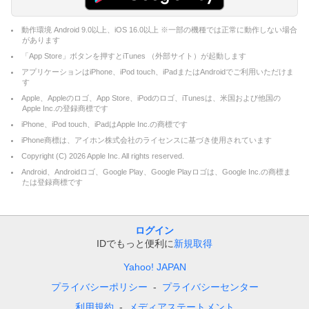
動作環境 Android 9.0以上、iOS 16.0以上 ※一部の機種では正常に動作しない場合
があります
「App Store」ボタンを押すとiTunes （外部サイト）が起動します
アプリケーションはiPhone、iPod touch、iPadまたはAndroidでご利用いただけま
す
Apple、Appleのロゴ、App Store、iPodのロゴ、iTunesは、米国および他国の
Apple Inc.の登録商標です
iPhone、iPod touch、iPadはApple Inc.の商標です
iPhone商標は、アイホン株式会社のライセンスに基づき使用されています
Copyright (C)
2026
Apple Inc. All rights reserved.
Android、Androidロゴ、Google Play、Google Playロゴは、Google Inc.の商標ま
たは登録商標です
ログイン
IDでもっと便利に
新規取得
Yahoo! JAPAN
プライバシーポリシー
プライバシーセンター
利用規約
メディアステートメント