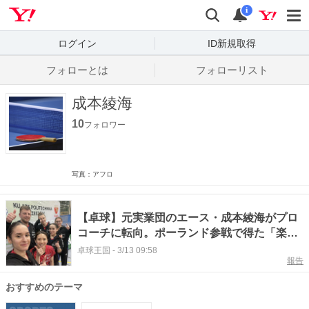
Yahoo! JAPAN
検索
通知数
i
ログイン
ID新規取得
フォローとは
フォローリスト
成本綾海
10
フォロワー
写真：アフロ
【卓球】元実業団のエース・成本綾海がプロ
コーチに転向。ポーランド参戦で得た「楽し
む卓球」
卓球王国
-
3/13 09:58
報告
おすすめのテーマ