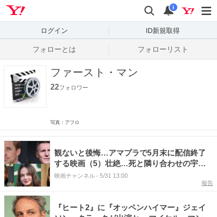
Yahoo! JAPAN
検索
通知数
i
ログイン
ID新規取得
フォローとは
フォローリスト
ファースト・マン
22
フォロワー
写真：アフロ
観ないと後悔…アマプラで5月末に配信終了
する映画（5）壮絶…死と隣り合わせの宇宙
飛行士が抱えた恐怖を描く
映画チャンネル
-
5/31 13:00
報告
『ヒート2』に『オッペンハイマー』ジェイ