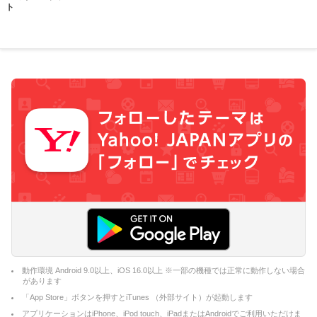
ト
動作環境 Android 9.0以上、iOS 16.0以上 ※一部の機種では正常に動作しない場合
があります
「App Store」ボタンを押すとiTunes （外部サイト）が起動します
アプリケーションはiPhone、iPod touch、iPadまたはAndroidでご利用いただけま