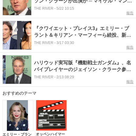
ソン・クラークが出演か ─ マイケル・マン監
督と『パブリック・エネミーズ』ぶりタッグ
THE RIVER
-
5/22 10:15
報告
『クワイエット・プレイス3』エミリー・ブ
ラント＆キリアン・マーフィーら続投、新キ
ャストも判明
THE RIVER
-
3/17 03:30
報告
ハリウッド実写版『機動戦士ガンダム』、名
バイプレイヤーのジェイソン・クラーク参戦
決定
THE RIVER
-
2/13 08:29
報告
おすすめのテーマ
オッペンハイマー
エミリー・ブラン