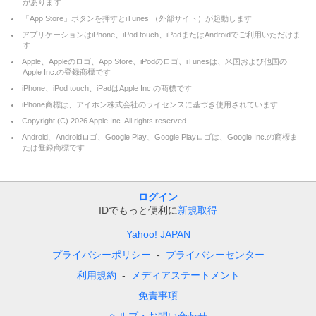
があります
「App Store」ボタンを押すとiTunes （外部サイト）が起動します
アプリケーションはiPhone、iPod touch、iPadまたはAndroidでご利用いただけま
す
Apple、Appleのロゴ、App Store、iPodのロゴ、iTunesは、米国および他国の
Apple Inc.の登録商標です
iPhone、iPod touch、iPadはApple Inc.の商標です
iPhone商標は、アイホン株式会社のライセンスに基づき使用されています
Copyright (C)
2026
Apple Inc. All rights reserved.
Android、Androidロゴ、Google Play、Google Playロゴは、Google Inc.の商標ま
たは登録商標です
ログイン
IDでもっと便利に
新規取得
Yahoo! JAPAN
プライバシーポリシー
プライバシーセンター
利用規約
メディアステートメント
免責事項
ヘルプ・お問い合わせ