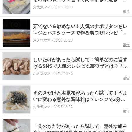
ぐに試します」
お天気ママ
-
10/18 10:10
報告
茹でない＆炒めない！人気のナポリタンをレ
ンジとパスタケースで作る裏ワザレシピ「麺
がモチモチいいね」
お天気ママ
-
10/17 16:10
報告
しいたけがあったら試して！簡単なのに旨す
ぎるSNSで人気のレシピ＆裏ワザとは？「洋
風でおもしろい」
お天気ママ
-
10/16 10:30
報告
えのきだけと塩昆布があったら試して！うま
いに変わる意外な調味料は？レンジで2分の
レシピと裏ワザ
お天気ママ
-
10/15 16:02
報告
「えのきだけがあったら試して」意外な組み