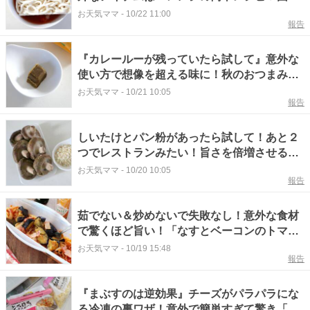
たを解決する裏ワザ
お天気ママ
-
10/22 11:00
報告
『カレールーが残っていたら試して』意外な
使い方で想像を超える味に！秋のおつまみや
お弁当におすすめ
お天気ママ
-
10/21 10:05
報告
しいたけとパン粉があったら試して！あと２
つでレストランみたい！旨さを倍増させる裏
ワザとレシピ
お天気ママ
-
10/20 10:05
報告
茹でない＆炒めないで失敗なし！意外な食材
で驚くほど旨い！「なすとベーコンのトマト
スパゲティ」裏ワザ
お天気ママ
-
10/19 15:48
報告
『まぶすのは逆効果』チーズがパラパラにな
る冷凍の裏ワザ！意外で簡単すぎて驚き「す