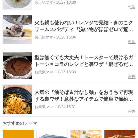
簡単レシピと裏ワザ
お天気ママ
-
10/27 10:30
報告
火も鍋も使わない！レンジで完結・きのこク
リームスパゲティ『洗い物がほぼゼロで驚
き』
お天気ママ
-
10/26 16:06
報告
型は無くても大丈夫！トースターで焼けるガ
トーショコラのレシピと裏ワザ「混ぜるだけ
で専門店級」
お天気ママ
-
10/25 16:33
報告
人気の『油そば＆汁なし麺』をおうちで再現
する裏ワザ！意外なアイテムで簡単で節約
「物価高にありがたい」
お天気ママ
-
10/24 16:31
報告
おすすめのテーマ