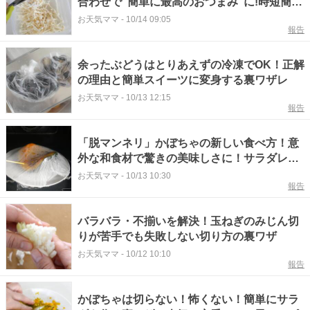
合わせで"簡単に最高のおつまみ"に!時短簡単
の裏ワザとレシピ
お天気ママ
-
10/14 09:05
報告
余ったぶどうはとりあえずの冷凍でOK！正解
の理由と簡単スイーツに変身する裏ワザレ
お天気ママ
-
10/13 12:15
報告
「脱マンネリ」かぼちゃの新しい食べ方！意
外な和食材で驚きの美味しさに！サラダレシ
ピと簡単の裏ワザ
お天気ママ
-
10/13 10:30
報告
バラバラ・不揃いを解決！玉ねぎのみじん切
りが苦手でも失敗しない切り方の裏ワザ
お天気ママ
-
10/12 10:10
報告
かぼちゃは切らない！怖くない！簡単にサラ