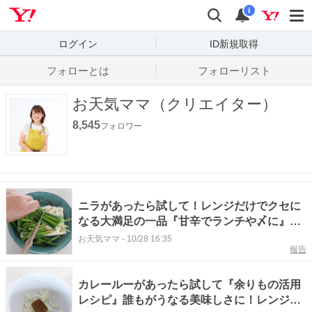
Yahoo! JAPAN
検索
通知数
i
ログイン
ID新規取得
フォローとは
フォローリスト
お天気ママ（クリエイター）
8,545
フォロワー
ニラがあったら試して！レンジだけでクセに
なる大満足の一品『甘辛でランチや〆に』時
短の裏ワザとレシピ
お天気ママ
-
10/28 16:35
報告
カレールーがあったら試して『余りもの活用
レシピ』誰もがうなる美味しさに！レンジの