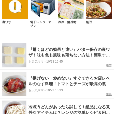
裏ワザ
電子レンジ・オー
冷凍・解凍術
納豆
ブン
『驚くほどの効果と違い』バター保存の裏ワ
ザ！味も色も風味も落ちない方法！簡単すぎ
てすぐできる
お天気ママ
-
10/23 16:45
報告
『揚げない・炒めない』すぐできるお店レベ
ルのなす料理！トマトとチーズが最高の裏ワ
ザレシピ
お天気ママ
-
10/23 10:33
報告
冷凍うどんがあったら試して！絶品になる意
外なアイテムは？レンジの簡単レシピ＆困っ