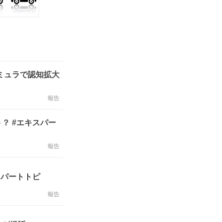
ミュラで認知拡大
報告
？ #エキスパー
報告
スパートトピ
報告