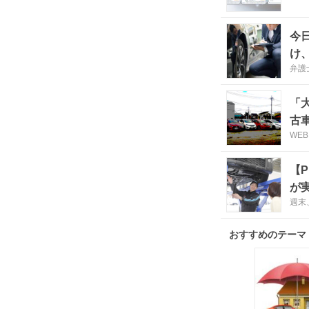
今
け
弁護
「
古
WEB
【
が
週末
おすすめのテーマ