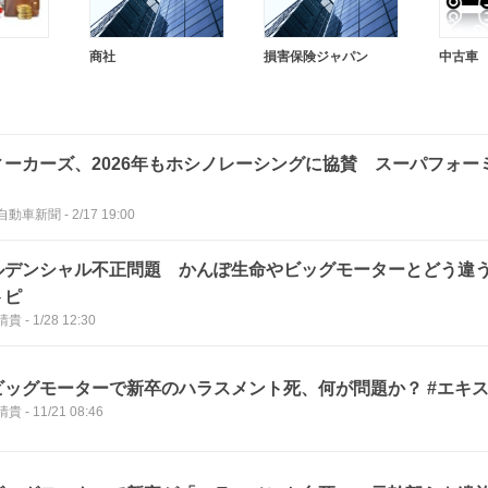
商社
損害保険ジャパン
中古車
ィーカーズ、2026年もホシノレーシングに協賛 スーパフォー
自動車新聞
-
2/17 19:00
ルデンシャル不正問題 かんぽ生命やビッグモーターとどう違う
トピ
晴貴
-
1/28 12:30
ビッグモーターで新卒のハラスメント死、何が問題か？ #エキ
晴貴
-
11/21 08:46