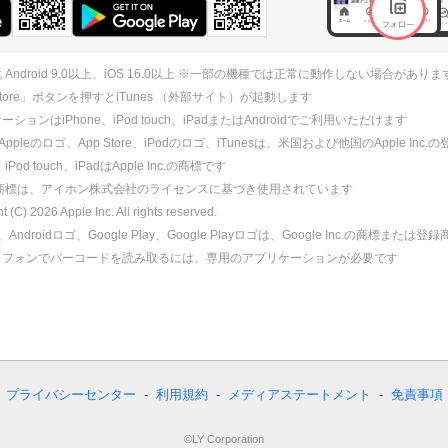
 Android 9.0以上、iOS 16.0以上 ※一部の機種では正常に動作しない場合がありま
 Store」ボタンを押すとiTunes （外部サイト）が起動します
ションはiPhone、iPod touch、iPadまたはAndroidでご利用いただけます
、Appleのロゴ、App Store、iPodのロゴ、iTunesは、米国および他国のApple Inc
、iPod touch、iPadはApple Inc.の商標です
ne商標は、アイホン株式会社のライセンスに基づき使用されています
ht (C)
2026
Apple Inc. All rights reserved.
id、Androidロゴ、Google Play、Google Playロゴは、Google Inc.の商標または
トフォンでバーコードを読み取るには、専用のアプリケーションが必要です
プライバシーセンター
利用規約
メディアステートメント
免責事項
©LY Corporation