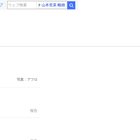
プ
山本里菜 離婚
検索
写真：アフロ
報告