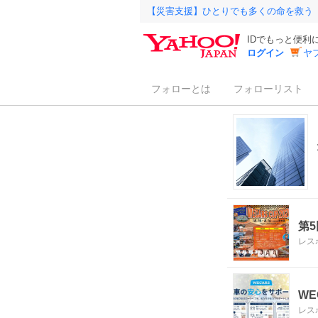
【災害支援】ひとりでも多くの命を救う
IDでもっと便利
ログイン
ヤ
フォローとは
フォローリスト
第
レス
W
レス