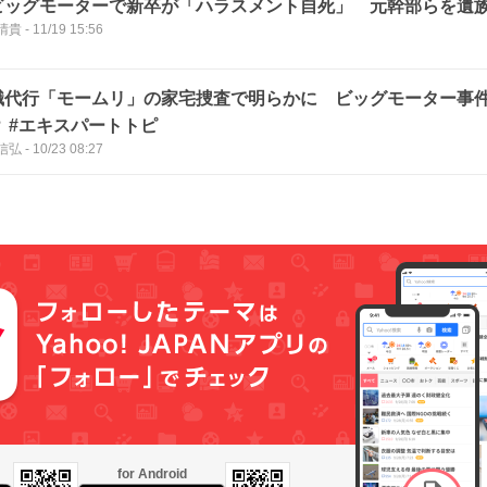
ビッグモーターで新卒が「ハラスメント自死」 元幹部らを遺
晴貴
-
11/19 15:56
職代行「モームリ」の家宅捜査で明らかに ビッグモーター事
？ #エキスパートトピ
信弘
-
10/23 08:27
for Android