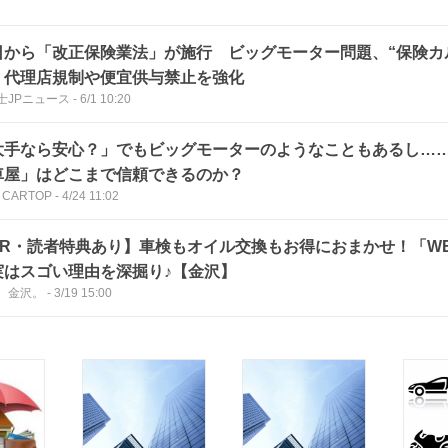
日から「改正保険業法」が施行 ビッグモーター問題、“保険カ
、代理店規制や便宜供与禁止を強化
士JPニュース
-
6/1 10:20
大手なら安心？」でもビッグモーターのようなこともあるし…
車屋」はどこまで信頼できるのか？
 CARTOP
-
4/24 11:02
PR・読者特典あり】車検もオイル交換もお得におまかせ！「WE
実はスゴい理由を深掘り♪【金沢】
、金沢。
-
3/19 15:00