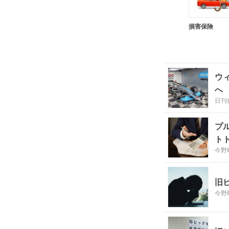
損害保険
ウ
へ
日刊
プ
ト
今野
旧
今野