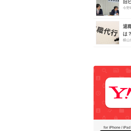
旧
今野
退
は
横山
for iPhone / iPad