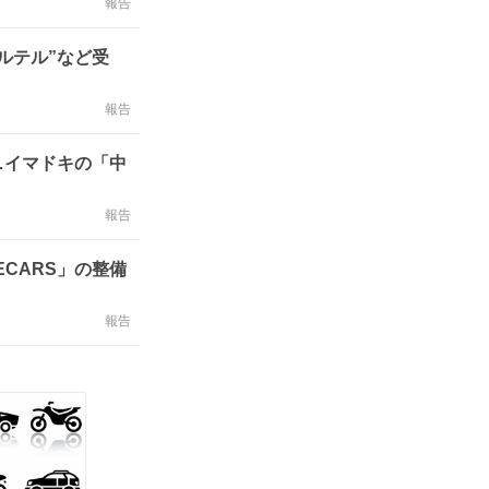
報告
ルテル”など受
報告
…イマドキの「中
報告
CARS」の整備
報告