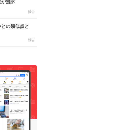
族が提訴
報告
件との類似点と
報告