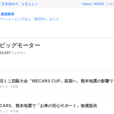
「災害救助犬」を支えよう
Yahoo! JAPAN
ヘル
に
新規取得
フーショッピングなら「毎日5％」おトク
ビッグモーター
16,697
フォロワー
5回ミニ四駆大会「WECARS CUP」延期へ、熊本地震の影響で
ポンス
-
3日前
ECARS、熊本地震で「お車の安心サポート」無償提供
ポンス
-
6日前