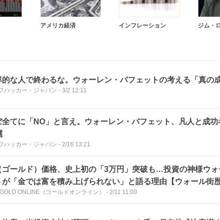
アメリカ経済
インフレーション
ジム・
率的な人で終わるな。ウォーレン・バフェットの考える「真の
フハッカー・ジャパン
-
3/2 12:11
ぼ全てに「NO」と言え。ウォーレン・バフェット、凡人と成功
選
フハッカー・ジャパン
-
2/16 13:21
（ゴールド）価格、史上初の「3万円」突破も…投資の神様ウォ
トが「金では富を積み上げられない」と語る理由【ウォール街歴
 GOLD ONLINE（ゴールドオンライン）
-
2/11 11:00
が解説】