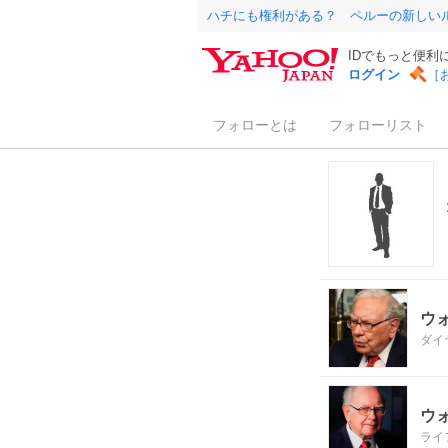
ハチにも権利がある？ ペルーの新しい
IDでもっと便利
ログイン
［
フォローとは
フォローリスト
ウ
ダイ
ウ
ライ