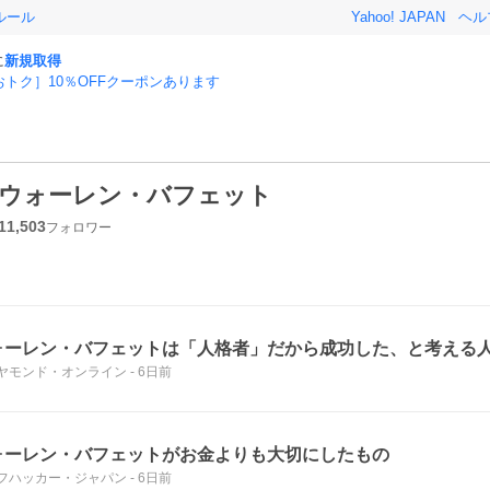
ルール
Yahoo! JAPAN
ヘル
に
新規取得
おトク］10％OFFクーポンあります
ウォーレン・バフェット
11,503
フォロワー
ォーレン・バフェットは「人格者」だから成功した、と考える
ヤモンド・オンライン
-
6日前
ォーレン・バフェットがお金よりも大切にしたもの
フハッカー・ジャパン
-
6日前