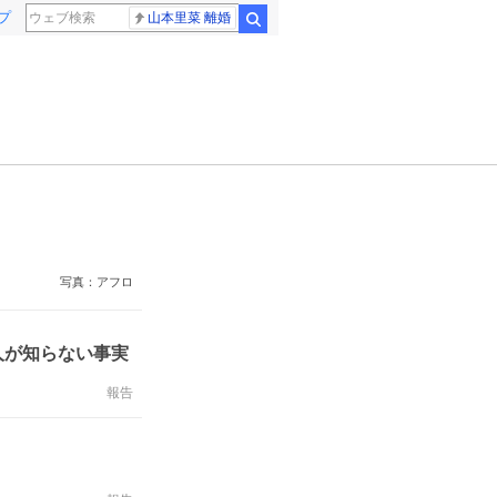
プ
山本里菜 離婚
検索
写真：アフロ
人が知らない事実
報告