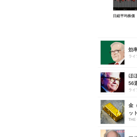
日経平均株価
効
ライ
ほ
56
ライ
金
ッ
THE
家