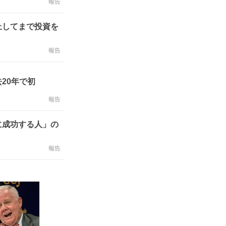
報告
上してまで投資を
報告
20年で初
報告
に成功する人」の
報告