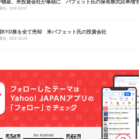
井物産、米投資会社が筆頭に バフェット氏の保有株式比率増
通信
-
10/9 18:07
国BYD株を全て売却 米バフェット氏の投資会社
通信
-
9/22 15:24
for Android