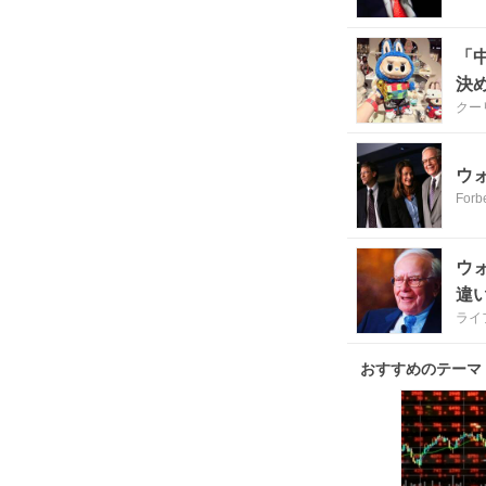
「
決
クー
ウ
Forb
ウ
違
ライ
おすすめのテーマ