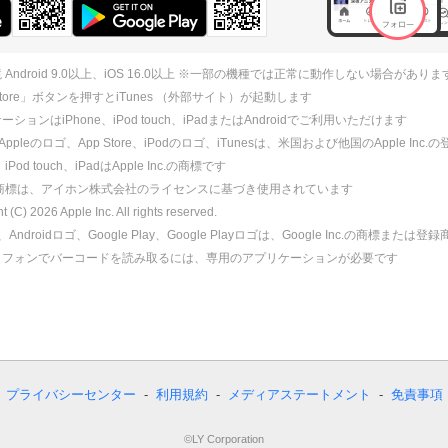
 Android 9.0以上、iOS 16.0以上 ※一部の機種では正常に動作しない場合がありま
 Store」ボタンを押すとiTunes （外部サイト）が起動します
ションはiPhone、iPod touch、iPadまたはAndroidでご利用いただけます
、Appleのロゴ、App Store、iPodのロゴ、iTunesは、米国および他国のApple Inc
、iPod touch、iPadはApple Inc.の商標です
ne商標は、アイホン株式会社のライセンスに基づき使用されています
ht (C)
2026
Apple Inc. All rights reserved.
id、Androidロゴ、Google Play、Google Playロゴは、Google Inc.の商標または
トフォンでバーコードを読み取るには、専用のアプリケーションが必要です
プライバシーセンター
利用規約
メディアステートメント
免責事項
©LY Corporation