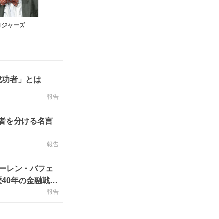
ロジャーズ
成功者」とは
報告
者を分ける名言
報告
ーレン・バフェ
40年の金融戦略
報告