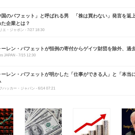
中国のバフェット」と呼ばれる男 「株は買わない」発言を返
めた企業とは？
リエ・ジャポン
-
7/27 18:30
ォーレン・バフェットが恒例の寄付からゲイツ財団を除外、過去
es JAPAN
-
7/15 12:30
ォーレン・バフェットが明かした「仕事ができる人」と「本当
い
フハッカー・ジャパン
-
6/14 07:21