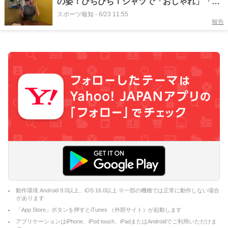
の姿！ぴちぴちＴシャツで「おしゃれ」「可
愛い」昨年に５年ぶりＴＶ出演した今井華
スポーツ報知
-
6/23 11:55
報告
動作環境 Android 9.0以上、iOS 16.0以上 ※一部の機種では正常に動作しない場合
があります
「App Store」ボタンを押すとiTunes （外部サイト）が起動します
アプリケーションはiPhone、iPod touch、iPadまたはAndroidでご利用いただけま