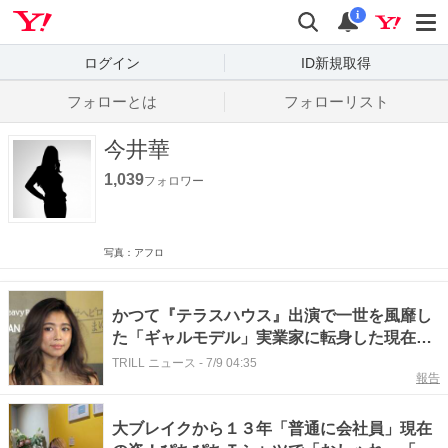
Yahoo! JAPAN
検索
通知数
i
ログイン
ID新規取得
フォローとは
フォローリスト
今井華
1,039
フォロワー
写真：アフロ
かつて『テラスハウス』出演で一世を風靡し
た「ギャルモデル」実業家に転身した現在と
は
TRILL ニュース
-
7/9 04:35
報告
大ブレイクから１３年「普通に会社員」現在