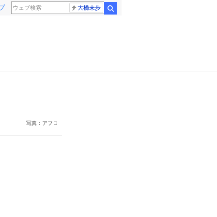
プ
大橋未歩
検索
写真：アフロ