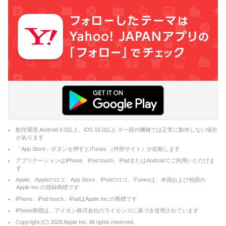
動作環境 Android 9.0以上、iOS 16.0以上 ※一部の機種では正常に動作しない場合
があります
「App Store」ボタンを押すとiTunes （外部サイト）が起動します
アプリケーションはiPhone、iPod touch、iPadまたはAndroidでご利用いただけま
す
Apple、Appleのロゴ、App Store、iPodのロゴ、iTunesは、米国および他国の
Apple Inc.の登録商標です
iPhone、iPod touch、iPadはApple Inc.の商標です
iPhone商標は、アイホン株式会社のライセンスに基づき使用されています
Copyright (C)
2026
Apple Inc. All rights reserved.