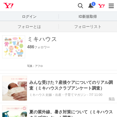
Yahoo! JAPAN
検索
通知数
i
ログイン
ID新規取得
フォローとは
フォローリスト
ミキハウス
486
フォロワー
写真：アフロ
みんな受けた？産後ケアについてのリアル調
査（ミキハウスクラブアンケート調査）
ミキハウス 妊娠・出産・子育てマガジン
-
7/7 11:00
報告
夏の紫外線、暑さ対策について（ミキハウス