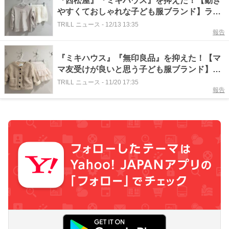
『西松屋』『ミキハウス』を抑えた！【動き
やすくておしゃれな子ども服ブランド】ラン
キング！堂々の1位に「ストレッチがきいて
TRILL ニュース
-
12/13 13:35
報告
る」「毎日愛用しています」
『ミキハウス』『無印良品』を抑えた！【マ
マ友受けが良いと思う子ども服ブランド】ラ
ンキング！堂々の1位に「品質の高さ」「デ
TRILL ニュース
-
11/20 17:35
報告
ザインの可愛さ」