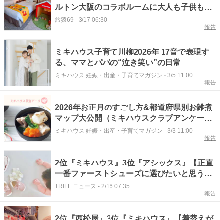
ルトン大阪のコラボルームに大人も子供も大
満足
旅猿69
-
3/17 06:30
報告
ミキハウス子育て川柳2026年 17音で表現す
る、ママとパパの“泣き笑い”の日常
ミキハウス 妊娠・出産・子育てマガジン
-
3/5 11:00
報告
2026年お正月のすごし方&都道府県別お雑煮
マップ大公開（ミキハウスクラブアンケート
調査）
ミキハウス 妊娠・出産・子育てマガジン
-
3/3 11:00
報告
2位『ミキハウス』3位『アシックス』【正直
一番ファーストシューズに選びたいと思う靴
ブランド】300名が選ぶ1位に「歩きやすさを
TRILL ニュース
-
2/16 07:35
報告
実感」「安心して使用できた」
2位『西松屋』3位『ミキハウス』【着替えが