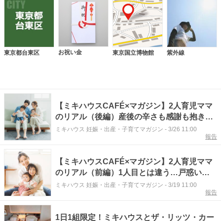
お祝い金
東京都台東区
東京国立博物館
紫外線
【ミキハウスCAFÉ×マガジン】2人育児ママ
のリアル（後編）産後の辛さも感謝も抱きし
めて。夫婦が「チーム」になるまでの試行錯
ミキハウス 妊娠・出産・子育てマガジン
-
3/26 11:00
報告
誤
【ミキハウスCAFÉ×マガジン】2人育児ママ
のリアル（前編）1人目とは違う…戸惑いと
愛おしさの日々を〈ホンネ〉で語る
ミキハウス 妊娠・出産・子育てマガジン
-
3/19 11:00
報告
1日1組限定！ミキハウスとザ・リッツ・カー