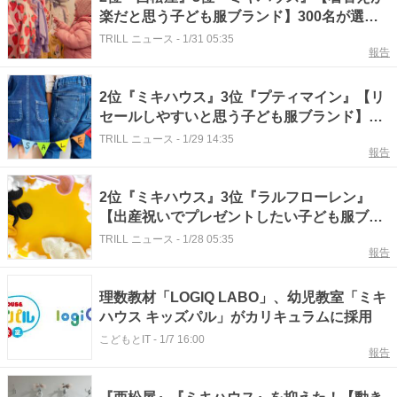
楽だと思う子ども服ブランド】300名が選ぶ1
位に「伸び感も程よい」「親の負担が減る」
TRILL ニュース
-
1/31 05:35
報告
2位『ミキハウス』3位『プティマイン』【リ
セールしやすいと思う子ども服ブランド】
300名が選ぶ1位に「経年変化も楽しめる」
TRILL ニュース
-
1/29 14:35
報告
「上品で品質も高い」
2位『ミキハウス』3位『ラルフローレン』
【出産祝いでプレゼントしたい子ども服ブラ
ンド】300名が選ぶ1位に「上質で肌触りが良
TRILL ニュース
-
1/28 05:35
報告
い」「好みの差は出にくい」
理数教材「LOGIQ LABO」、幼児教室「ミキ
ハウス キッズパル」がカリキュラムに採用
こどもとIT
-
1/7 16:00
報告