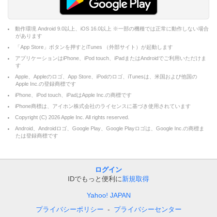
動作環境 Android 9.0以上、iOS 16.0以上 ※一部の機種では正常に動作しない場合
があります
「App Store」ボタンを押すとiTunes （外部サイト）が起動します
アプリケーションはiPhone、iPod touch、iPadまたはAndroidでご利用いただけま
す
Apple、Appleのロゴ、App Store、iPodのロゴ、iTunesは、米国および他国の
Apple Inc.の登録商標です
iPhone、iPod touch、iPadはApple Inc.の商標です
iPhone商標は、アイホン株式会社のライセンスに基づき使用されています
Copyright (C)
2026
Apple Inc. All rights reserved.
Android、Androidロゴ、Google Play、Google Playロゴは、Google Inc.の商標ま
たは登録商標です
ログイン
IDでもっと便利に
新規取得
Yahoo! JAPAN
プライバシーポリシー
プライバシーセンター