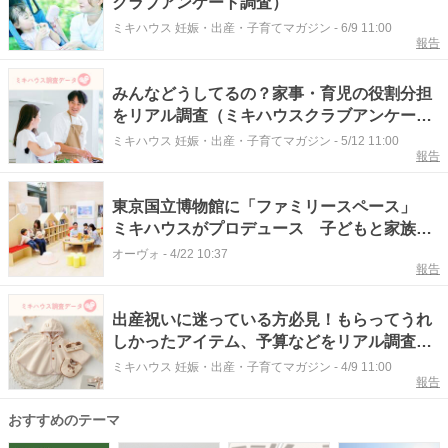
クラブアンケート調査）
ミキハウス 妊娠・出産・子育てマガジン
-
6/9 11:00
報告
みんなどうしてるの？家事・育児の役割分担
をリアル調査（ミキハウスクラブアンケート
調査）
ミキハウス 妊娠・出産・子育てマガジン
-
5/12 11:00
報告
東京国立博物館に「ファミリースペース」
ミキハウスがプロデュース 子どもと家族が
ゆっくり休憩
オーヴォ
-
4/22 10:37
報告
出産祝いに迷っている方必見！もらってうれ
しかったアイテム、予算などをリアル調査
（ミキハウスクラブアンケート調査）
ミキハウス 妊娠・出産・子育てマガジン
-
4/9 11:00
報告
おすすめのテーマ