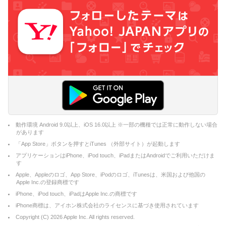
動作環境 Android 9.0以上、iOS 16.0以上 ※一部の機種では正常に動作しない場合
があります
「App Store」ボタンを押すとiTunes （外部サイト）が起動します
アプリケーションはiPhone、iPod touch、iPadまたはAndroidでご利用いただけま
す
Apple、Appleのロゴ、App Store、iPodのロゴ、iTunesは、米国および他国の
Apple Inc.の登録商標です
iPhone、iPod touch、iPadはApple Inc.の商標です
iPhone商標は、アイホン株式会社のライセンスに基づき使用されています
Copyright (C)
2026
Apple Inc. All rights reserved.