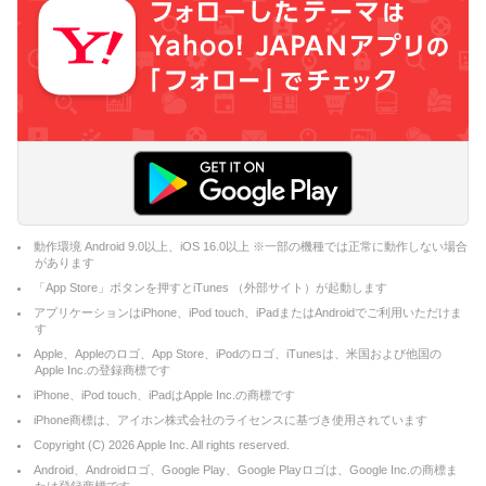
動作環境 Android 9.0以上、iOS 16.0以上 ※一部の機種では正常に動作しない場合
があります
「App Store」ボタンを押すとiTunes （外部サイト）が起動します
アプリケーションはiPhone、iPod touch、iPadまたはAndroidでご利用いただけま
す
Apple、Appleのロゴ、App Store、iPodのロゴ、iTunesは、米国および他国の
Apple Inc.の登録商標です
iPhone、iPod touch、iPadはApple Inc.の商標です
iPhone商標は、アイホン株式会社のライセンスに基づき使用されています
Copyright (C)
2026
Apple Inc. All rights reserved.
Android、Androidロゴ、Google Play、Google Playロゴは、Google Inc.の商標ま
たは登録商標です