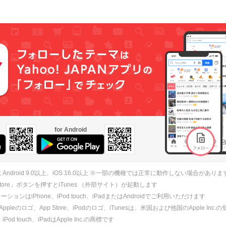
for Android
 Android 9.0以上、iOS 16.0以上 ※一部の機種では正常に動作しない場合がありま
 Store」ボタンを押すとiTunes （外部サイト）が起動します
ションはiPhone、iPod touch、iPadまたはAndroidでご利用いただけます
、Appleのロゴ、App Store、iPodのロゴ、iTunesは、米国および他国のApple Inc
、iPod touch、iPadはApple Inc.の商標です