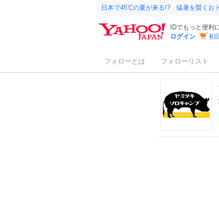
日本で45℃の夏が来る!? 猛暑を賢く
IDでもっと便利
ログイン
初
フォローとは
フォローリスト