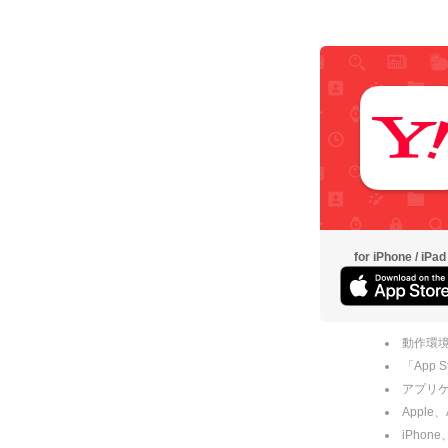
for iPhone / iPad
動作環境
「App
アプリケー
Apple
iPhone