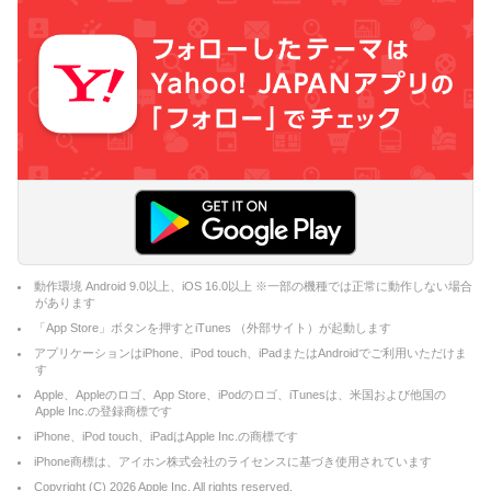
動作環境 Android 9.0以上、iOS 16.0以上 ※一部の機種では正常に動作しない場合
があります
「App Store」ボタンを押すとiTunes （外部サイト）が起動します
アプリケーションはiPhone、iPod touch、iPadまたはAndroidでご利用いただけま
す
Apple、Appleのロゴ、App Store、iPodのロゴ、iTunesは、米国および他国の
Apple Inc.の登録商標です
iPhone、iPod touch、iPadはApple Inc.の商標です
iPhone商標は、アイホン株式会社のライセンスに基づき使用されています
Copyright (C)
2026
Apple Inc. All rights reserved.