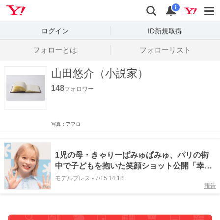
Yahoo! JAPAN
検索
通知数
i
ログイン
ID新規取得
フォローとは
フォローリスト
山田悠介（小説家）
148
フォロワー
写真：アフロ
1児の母・きゃりーぱみゅぱみゅ、パリの街
中で子どもを抱いた笑顔ショット公開「幸せ
そうな写真にほっこり」「お子さん大きくな
モデルプレス
-
7/15 14:18
報告
ってる」の声