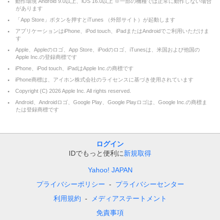
動作環境 Android 9.0以上、iOS 16.0以上 ※一部の機種では正常に動作しない場合
があります
「App Store」ボタンを押すとiTunes （外部サイト）が起動します
アプリケーションはiPhone、iPod touch、iPadまたはAndroidでご利用いただけま
す
Apple、Appleのロゴ、App Store、iPodのロゴ、iTunesは、米国および他国の
Apple Inc.の登録商標です
iPhone、iPod touch、iPadはApple Inc.の商標です
iPhone商標は、アイホン株式会社のライセンスに基づき使用されています
Copyright (C)
2026
Apple Inc. All rights reserved.
Android、Androidロゴ、Google Play、Google Playロゴは、Google Inc.の商標ま
たは登録商標です
ログイン
IDでもっと便利に
新規取得
Yahoo! JAPAN
プライバシーポリシー
プライバシーセンター
利用規約
メディアステートメント
免責事項