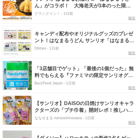
ん」がコラボ！ 大海老天が3本のった限定
メニューが特別価格でお得
クランクイン！
-
1日前
報告
キャンディ配布やオリジナルグッズのプレゼ
ント！はなまるうどん サンリオ「はなまるお
ばけ」コラボ夏休み企画
Dtimes
-
1日前
報告
「3店舗目でゲット」「最後の1個だった」無
料でもらえる『ファミマの限定サンリオグッ
ズ』可愛くて全種類集めたくなります！
BuzzFeed Japan
-
1日前
報告
【サンリオ】DAISOの日焼けサンリオキャラ
クターズの「プチ巾着」開封レポ！推しハロ
ーキティ出るか？
ななせまる nanasehirasawa
-
1日前
報告