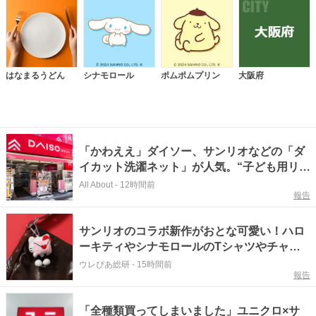
はなまるうどん
シナモロール
ポムポムプリン
大阪府
「かわええ」ダイソー、サンリオなどの「ダ
イカット洗濯ネット」が人気。“子ども用リュ
ックへのアレンジ術”も
All About
-
12時間前
報告
サンリオのコラボ新作がおとな可愛い！ハロ
ーキティやシナモロールのTシャツやチャー
ムなど全9型が登場♪
ウレぴあ総研
-
15時間前
報告
「全種類買ってしまいました」ユニクロ×サ