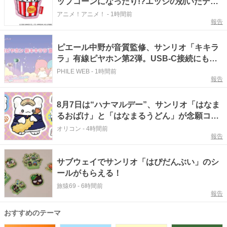
ップコーンになったり!?エッジの効いたデザ
インが目を引く♪ トートバッグやポーチが登
アニメ！アニメ！
-
1時間前
報告
場
ピエール中野が音質監修、サンリオ「キキラ
ラ」有線ピヤホン第2弾。USB-C接続にも対
応
PHILE WEB
-
1時間前
報告
8月7日は“ハナマルデー”、サンリオ「はなま
るおばけ」と「はなまるうどん」が念願コラ
ボ「一緒に笑顔を届けたい」
オリコン
-
4時間前
報告
サブウェイでサンリオ「はぴだんぶい」のシ
ールがもらえる！
旅猿69
-
6時間前
報告
おすすめのテーマ