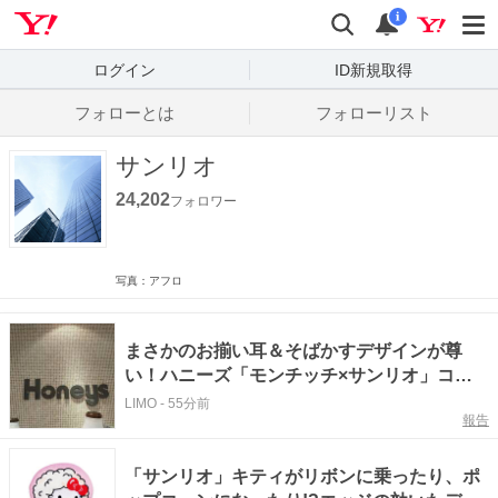
Yahoo! JAPAN
検索
通知数
i
ログイン
ID新規取得
フォローとは
フォローリスト
サンリオ
24,202
フォロワー
写真：アフロ
まさかのお揃い耳＆そばかすデザインが尊
い！ハニーズ「モンチッチ×サンリオ」コラ
ボポーチが可愛すぎてバッグから外せない！
LIMO
-
55分前
報告
「サンリオ」キティがリボンに乗ったり、ポ