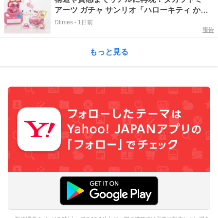
アーツ ガチャ サンリオ「ハローキティ かわ
いいおもちゃ ミニチュアチャーム」
Dtimes
-
1日前
報告
もっと見る