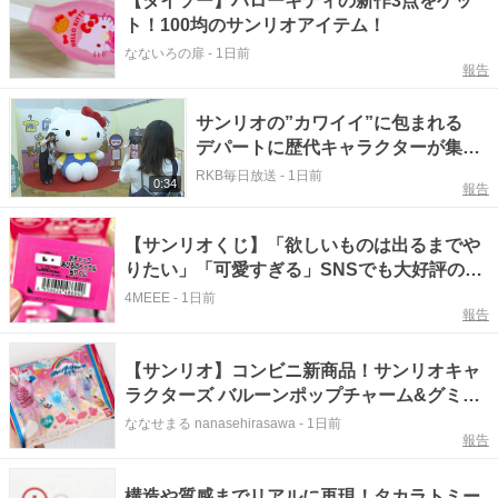
【ダイソー】ハローキティの新作3点をゲッ
ト！100均のサンリオアイテム！
なないろの扉
-
1日前
報告
サンリオの”カワイイ”に包まれる
デパートに歴代キャラクターが集
結 会場限定のグッズも 福岡
RKB毎日放送
-
1日前
0:34
報告
【サンリオくじ】「欲しいものは出るまでや
りたい」「可愛すぎる」SNSでも大好評の新
作くじ見つけた！
4MEEE
-
1日前
報告
【サンリオ】コンビニ新商品！サンリオキャ
ラクターズ バルーンポップチャーム&グミ開
封レポ！キティ推し
ななせまる nanasehirasawa
-
1日前
報告
構造や質感までリアルに再現！タカラトミー