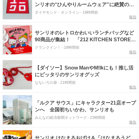
ンリオの“ひんやりルームウェア”に絶賛の声
「とにかく超可愛い」「部屋着に欠かせませ
ダイヤモンド・オンライン
-
18時間前
報告
ん」《購入レビュー》
サンリオのレトロかわいいランチバッグなど
90商品が集結！ 「212 KITCHEN STORE」
コラボコレクション登場
クランクイン！
-
18時間前
報告
【ダイソー】Snow ManやM!lkにも！推し活
にピッタリのサンリオグッズ
なないろの扉
-
21時間前
報告
「ルクア サウス」にキャラクター21店オープ
ンへ 全国初ちいかわ、サンリオも
みんなの経済新聞ネットワーク
-
23時間前
報告
サンリオ はなまるおばけ＆「はなまるうど