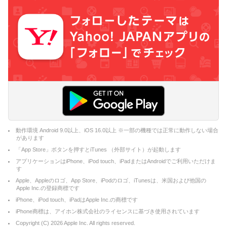
動作環境 Android 9.0以上、iOS 16.0以上 ※一部の機種では正常に動作しない場合
があります
「App Store」ボタンを押すとiTunes （外部サイト）が起動します
アプリケーションはiPhone、iPod touch、iPadまたはAndroidでご利用いただけま
す
Apple、Appleのロゴ、App Store、iPodのロゴ、iTunesは、米国および他国の
Apple Inc.の登録商標です
iPhone、iPod touch、iPadはApple Inc.の商標です
iPhone商標は、アイホン株式会社のライセンスに基づき使用されています
Copyright (C)
2026
Apple Inc. All rights reserved.