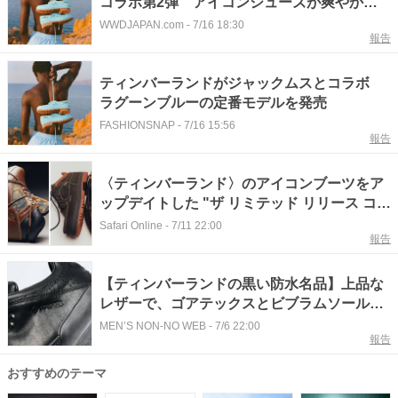
コラボ第2弾 アイコンシューズが爽やかな
ラグーンブルーに
WWDJAPAN.com
-
7/16 18:30
報告
ティンバーランドがジャックムスとコラボ
ラグーンブルーの定番モデルを発売
FASHIONSNAP
-
7/16 15:56
報告
〈ティンバーランド〉のアイコンブーツをア
ップデイトした "ザ リミテッド リリース コレ
クション"の新作が登場
Safari Online
-
7/11 22:00
報告
【ティンバーランドの黒い防水名品】上品な
レザーで、ゴアテックスとビブラムソールを
搭載した最強の1足／World Hiker GORE-
MEN’S NON-NO WEB
-
7/6 22:00
報告
TEX
おすすめのテーマ