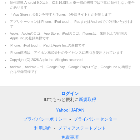
動作環境 Android 9.0以上、iOS 16.0以上 ※一部の機種では正常に動作しない場合
があります
「App Store」ボタンを押すとiTunes （外部サイト）が起動します
アプリケーションはiPhone、iPod touch、iPadまたはAndroidでご利用いただけま
す
Apple、Appleのロゴ、App Store、iPodのロゴ、iTunesは、米国および他国の
Apple Inc.の登録商標です
iPhone、iPod touch、iPadはApple Inc.の商標です
iPhone商標は、アイホン株式会社のライセンスに基づき使用されています
Copyright (C)
2026
Apple Inc. All rights reserved.
Android、Androidロゴ、Google Play、Google Playロゴは、Google Inc.の商標ま
たは登録商標です
ログイン
IDでもっと便利に
新規取得
Yahoo! JAPAN
プライバシーポリシー
プライバシーセンター
利用規約
メディアステートメント
免責事項