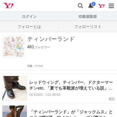
Yahoo! JAPAN
検索
通知数
i
ログイン
ID新規取得
フォローとは
フォローリスト
ティンバーランド
461
フォロワー
写真：アフロ
レッドウィング、ティンバー、ドクターマー
チンetc. 「夏でも革靴派が増えている説」を
検証！
OCEANS
-
7/31 08:00
報告
「ティンバーランド」が「ジャックムス」と