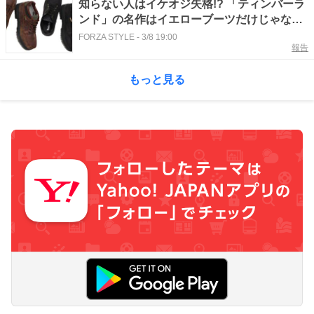
知らない人はイケオジ失格!? 「ティンバーラ
ンド」の名作はイエローブーツだけじゃない
んです！
FORZA STYLE
-
3/8 19:00
報告
もっと見る