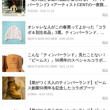
バーランド》×アーティストCENTの一夜限り
のライブ＆トークイベントを開催
FUDGE
-
5/20 11:20
報告
オシャレな人がこの春買ってよかった「コラ
ボ＆別注名品」3選。ティンバーランド、大
人ジャケット...全部特別！
MEN’S NON-NO WEB
-
4/30 20:04
報告
こんな「ティンバーランド」見たことない！
「ビームス）」50周年のスペシャルコラボが
ゴアテックスブーツからウェアまで全6型で
MEN’S NON-NO WEB
-
4/21 21:00
報告
登場！
【差がつく大人のティンバーランド】ビーム
ス創業50周年を記念したコラボブーツ
UOMO
-
4/14 19:01
報告