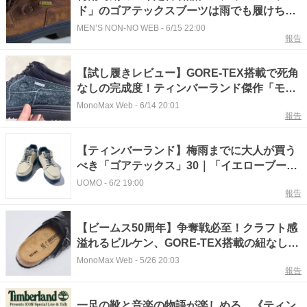
ド」のゴアテックスブーツは雨でも履けちゃ
う防水レザーが最高！
MEN’S NON-NO WEB
-
6/15 22:00
報告
【試し履きレビュー】GORE-TEX搭載で死角
なしの完成度！ティンバーランド傑作「モッ
クトゥ」進化版を体験レポ
MonoMax Web
-
6/14 20:01
報告
【ティンバーランド】梅雨までに大人が買う
べき「ゴアテックス」30｜「イエローブー
ツ」と並ぶ名品「モックトゥ」が防水仕様に
UOMO
-
6/2 19:00
報告
【ビームス50周年】争奪戦必至！クラフト感
溢れるビルケン、GORE-TEX搭載の紐なしテ
ィンバー「究極別注シューズ」を徹底解剖
MonoMax Web
-
5/26 20:03
報告
一足の靴と音楽の物語が楽しめる。《ティン