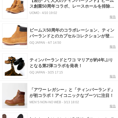
【差がつく大人のティンバーランド】ビーム
ス創業50周年コラボ、レースホールを排除し
た「リングブーツ」が買い【4月11日発売】
UOMO
-
4/10 19:02
報告
ビームス50周年のコラボレーション、ティン
バーランドとのカプセルコレクションが登
場！
GQ JAPAN
-
4/7 14:50
報告
ティンバーランドとワコ マリアが約4年ぶり
となる第2弾コラボを発表！
GQ JAPAN
-
3/25 17:15
報告
「アワー レガシー」と「ティンバーランド」
が初コラボ！アイコニックなブーツに注目！
MEN’S NON-NO WEB
-
3/13 18:02
報告