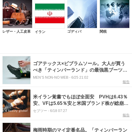
レザー・人工皮革
ゴディバ
関税
イラン
ゴアテックス×ビブラムソール。大人が買う
べき「ティンバーランド」の最強黒ブーツを
スタイリストがオススメ！
MEN’S NON-NO WEB
-
6/25 21:02
報告
米イラン覚書でもほぼ全面安 PVHは6.43％
安、VFは5.65％安と米国ブランド株が総崩
れ 「SVT グローバル」は続落｜6月17日
セブツー
-
6/18 07:27
報告
梅雨時期のマイ定番名品。「ティンバーラン