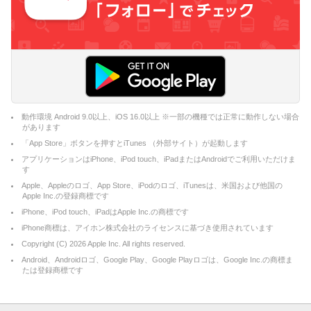
動作環境 Android 9.0以上、iOS 16.0以上 ※一部の機種では正常に動作しない場合
があります
「App Store」ボタンを押すとiTunes （外部サイト）が起動します
アプリケーションはiPhone、iPod touch、iPadまたはAndroidでご利用いただけま
す
Apple、Appleのロゴ、App Store、iPodのロゴ、iTunesは、米国および他国の
Apple Inc.の登録商標です
iPhone、iPod touch、iPadはApple Inc.の商標です
iPhone商標は、アイホン株式会社のライセンスに基づき使用されています
Copyright (C)
2026
Apple Inc. All rights reserved.
Android、Androidロゴ、Google Play、Google Playロゴは、Google Inc.の商標ま
たは登録商標です