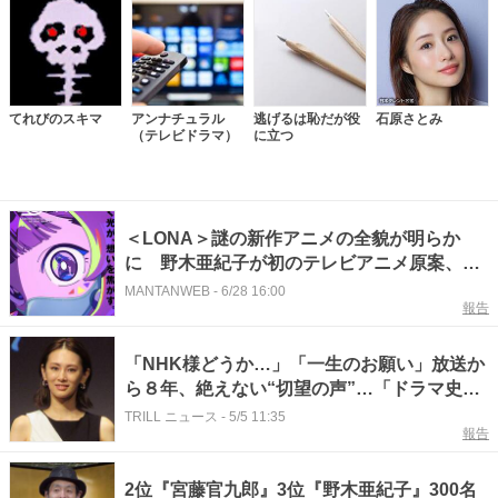
てれびのスキマ
アンナチュラル
逃げるは恥だが役
石原さとみ
（テレビドラマ）
に立つ
＜LONA＞謎の新作アニメの全貌が明らか
に 野木亜紀子が初のテレビアニメ原案、脚
本 WIT STUDIO制作 モチーフは脳科学
MANTANWEB
-
6/28 16:00
報告
「NHK様どうか…」「一生のお願い」放送か
ら８年、絶えない“切望の声”…「ドラマ史に
残る名作」野木亜紀子が魅せた“至極の完成
TRILL ニュース
-
5/5 11:35
報告
度”
2位『宮藤官九郎』3位『野木亜紀子』300名