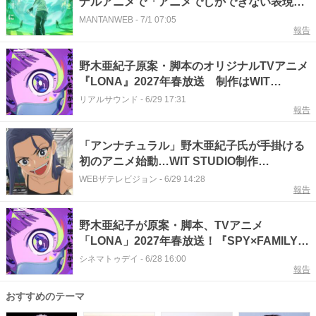
ナルアニメで「アニメでしかできない表現
を」 片桐崇監督と語る誕生の裏側
MANTANWEB
-
7/1 07:05
報告
野木亜紀子原案・脚本のオリジナルTVアニメ
『LONA』2027年春放送 制作はWIT
STUDIO
リアルサウンド
-
6/29 17:31
報告
「アンナチュラル」野木亜紀子氏が手掛ける
初のアニメ始動…WIT STUDIO制作
「LONA」ティザーPV＆ビジュアル解禁
WEBザテレビジョン
-
6/29 14:28
報告
野木亜紀子が原案・脚本、TVアニメ
「LONA」2027年春放送！『SPY×FAMILY』
監督＆ WIT STUDIOとタッグ
シネマトゥデイ
-
6/28 16:00
報告
おすすめのテーマ