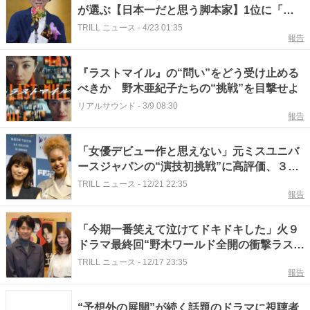
が選ぶ【日本一だと思う脚本家】1位に「天
才」「ずば抜けている」
TRILL ニュース
-
4/23 01:35
報告
『ラストマイル』の“問い”をどう受け止める
べきか 野木亜紀子たちの“挑戦”を目撃せよ
リアルサウンド
-
3/9 08:30
報告
「女優デビュー作と思えない」元ミスユニバ
ースジャパンの“演技初挑戦”に高評価、３年
前の“野木亜紀子”最高傑作にも出演
TRILL ニュース
-
12/21 22:35
報告
「今期一番笑えて泣けてドキドキした」火９
ドラマ最終回“野木ワールド全開の衝撃ラス
ト”に称賛の嵐（※ネタバレあり）
TRILL ニュース
-
12/17 23:35
報告
“予想外の展開”が続く話題のドラマに視聴者