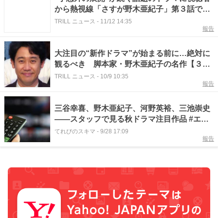
から熱視線「さすが野木亜紀子」第３話で明
かされた“登場人物たちの間違い”とは
TRILL ニュース
-
11/12 14:35
報告
大注目の“新作ドラマ”が始まる前に…絶対に
観るべき 脚本家・野木亜紀子の名作【３
選】
TRILL ニュース
-
10/9 10:35
報告
三谷幸喜、野木亜紀子、河野英裕、三池崇史
――スタッフで見る秋ドラマ注目作品 #エキ
スパートトピ
てれびのスキマ
-
9/28 17:09
報告