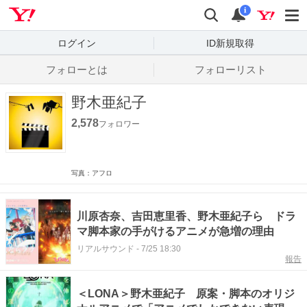
Yahoo! JAPAN
検索
通知数
i
ログイン
ID新規取得
フォローとは
フォローリスト
野木亜紀子
2,578
フォロワー
写真：アフロ
川原杏奈、吉田恵里香、野木亜紀子ら ドラ
マ脚本家の手がけるアニメが急増の理由
リアルサウンド
-
7/25 18:30
報告
＜LONA＞野木亜紀子 原案・脚本のオリジ