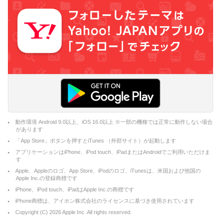
動作環境 Android 9.0以上、iOS 16.0以上 ※一部の機種では正常に動作しない場合
があります
「App Store」ボタンを押すとiTunes （外部サイト）が起動します
アプリケーションはiPhone、iPod touch、iPadまたはAndroidでご利用いただけま
す
Apple、Appleのロゴ、App Store、iPodのロゴ、iTunesは、米国および他国の
Apple Inc.の登録商標です
iPhone、iPod touch、iPadはApple Inc.の商標です
iPhone商標は、アイホン株式会社のライセンスに基づき使用されています
Copyright (C)
2026
Apple Inc. All rights reserved.