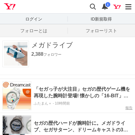
Yahoo! JAPAN
検索
通知数
i
ログイン
ID新規取得
フォローとは
フォローリスト
メガドライブ
2,388
フォロワー
「セガっ子が大注目」セガの歴代ゲーム機を
再現した腕時計登場! 懐かしの「16-BIT」や
「渦巻き」ロゴも
ふたまん＋
-
10時間前
報告
セガの歴代ハードが腕時計に。メガドライ
ブ、セガサターン、ドリームキャストの3モ