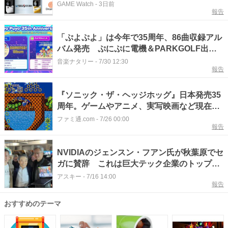
デルが「SuperGroupies」より登場
GAME Watch
-
3日前
報告
「ぷよぷよ」は今年で35周年、86曲収録アル
バム発売 ぷにぷに電機＆PARKGOLF出演
のライブも開催
音楽ナタリー
-
7/30 12:30
報告
『ソニック・ザ・ヘッジホッグ』日本発売35
周年。ゲームやアニメ、実写映画など現在も
目覚ましい活躍の“ソニック”、じつは日本デ
ファミ通.com
-
7/26 00:00
報告
ビューは海外より1ヵ月遅かった【今日は何
の日？】
NVIDIAのジェンスン・フアン氏が秋葉原でセ
ガに賛辞 これは巨大テック企業のトップに
よる社交辞令ではなく、セガのゲームに脳を
アスキー
-
7/16 14:00
報告
焼かれたゲーマーの叫びだ
おすすめのテーマ