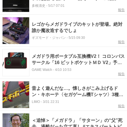
認
多根清史
-
5/17 07:01
報告
レゴからメガドライブのキットが登場。絶対
誰か魔改造するでしょ
ギズモード・ジャパン
-
5/15 09:30
報告
メガドラ用ポータブル互換機V2！ コロンバス
サークル「16 ビットポケットＭＤ V2」予約
開始。5月下旬発売
GAME Watch
-
4/10 10:53
報告
昔よく遊んだな…。懐しさがこみ上げるド
ン・キホーテ〈セガゲーム機Tシャツ〉3種。
「メガドライブ」や「セガサターン」も
LIMO
-
3/31 22:31
報告
＜追悼＞「メガドラ」「サターン」の“父”死
去 過酷だった立て直し #エキスパートトピ