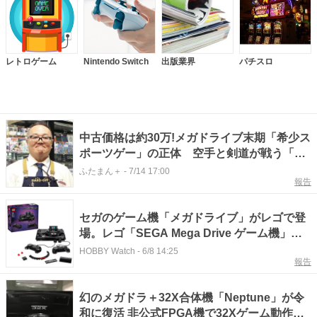
レトロゲーム
Nintendo Switch
出版業界
パチスロ
中古価格は約30万!メガドライブ末期「希少ス
ポーツゲー」の正体 空手と剣道が戦う「ト
ンデモゲーム」も…
ふたまん＋
-
7/14 17:00
報告
セガのゲーム機「メガドライブ」がレゴで登
場。レゴ「SEGA Mega Drive ゲーム機」が
発売中
HOBBY Watch
-
6/8 14:25
報告
幻のメガドラ＋32X合体機「Neptune」が令
和に復活 非公式FPGA機で32Xゲーム動作確