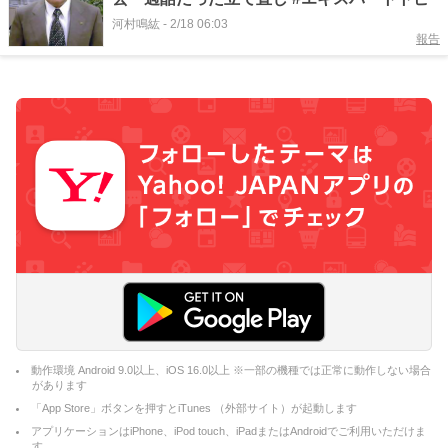
河村鳴紘
-
2/18 06:03
報告
動作環境 Android 9.0以上、iOS 16.0以上 ※一部の機種では正常に動作しない場合
があります
「App Store」ボタンを押すとiTunes （外部サイト）が起動します
アプリケーションはiPhone、iPod touch、iPadまたはAndroidでご利用いただけま
す