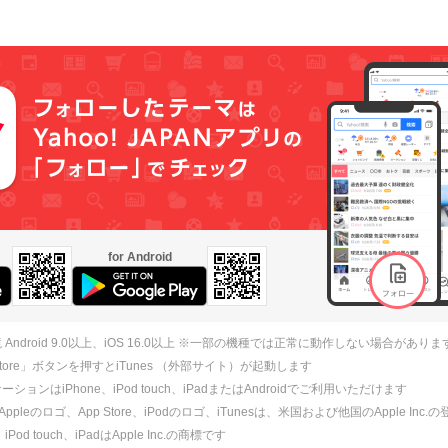
for Android
 Android 9.0以上、iOS 16.0以上 ※一部の機種では正常に動作しない場合がありま
 Store」ボタンを押すとiTunes （外部サイト）が起動します
ションはiPhone、iPod touch、iPadまたはAndroidでご利用いただけます
、Appleのロゴ、App Store、iPodのロゴ、iTunesは、米国および他国のApple Inc
、iPod touch、iPadはApple Inc.の商標です