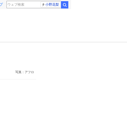
プ
小野花梨
検索
写真：アフロ