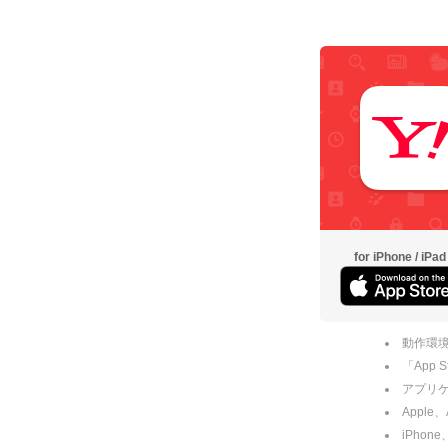
for iPhone / iPad
動作環境
「App
アプリケー
Apple
iPhone