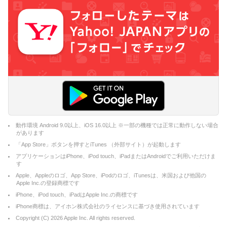
動作環境 Android 9.0以上、iOS 16.0以上 ※一部の機種では正常に動作しない場合
があります
「App Store」ボタンを押すとiTunes （外部サイト）が起動します
アプリケーションはiPhone、iPod touch、iPadまたはAndroidでご利用いただけま
す
Apple、Appleのロゴ、App Store、iPodのロゴ、iTunesは、米国および他国の
Apple Inc.の登録商標です
iPhone、iPod touch、iPadはApple Inc.の商標です
iPhone商標は、アイホン株式会社のライセンスに基づき使用されています
Copyright (C)
2026
Apple Inc. All rights reserved.