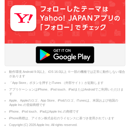
動作環境 Android 9.0以上、iOS 16.0以上 ※一部の機種では正常に動作しない場合
があります
「App Store」ボタンを押すとiTunes （外部サイト）が起動します
アプリケーションはiPhone、iPod touch、iPadまたはAndroidでご利用いただけま
す
Apple、Appleのロゴ、App Store、iPodのロゴ、iTunesは、米国および他国の
Apple Inc.の登録商標です
iPhone、iPod touch、iPadはApple Inc.の商標です
iPhone商標は、アイホン株式会社のライセンスに基づき使用されています
Copyright (C)
2026
Apple Inc. All rights reserved.