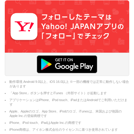
動作環境 Android 9.0以上、iOS 16.0以上 ※一部の機種では正常に動作しない場合
があります
「App Store」ボタンを押すとiTunes （外部サイト）が起動します
アプリケーションはiPhone、iPod touch、iPadまたはAndroidでご利用いただけま
す
Apple、Appleのロゴ、App Store、iPodのロゴ、iTunesは、米国および他国の
Apple Inc.の登録商標です
iPhone、iPod touch、iPadはApple Inc.の商標です
iPhone商標は、アイホン株式会社のライセンスに基づき使用されています