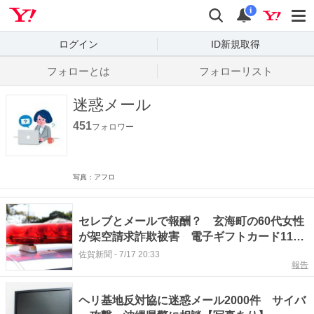
Yahoo! JAPAN
検索
通知数
i
ログイン
ID新規取得
フォローとは
フォローリスト
迷惑メール
451
フォロワー
写真：アフロ
セレブとメールで報酬？ 玄海町の60代女性
が架空請求詐欺被害 電子ギフトカード119
万円分だまし取られる 唐津署
佐賀新聞
-
7/17 20:33
報告
ヘリ基地反対協に迷惑メール2000件 サイバ