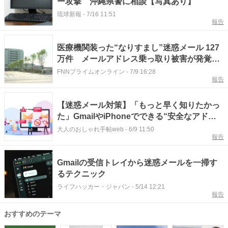
ー攻撃 沖縄県警に相談【写真あり】
琉球新報
-
7/16 11:51
報告
医療機関装った“なりすまし”迷惑メール 127
万件 メールアドレス乗っ取り被害が発覚
佐賀県医療センター好生館
FNNプライムオンライン
-
7/9 16:28
報告
【迷惑メール対策】「もっと早く知りたかっ
た」GmailやiPhoneでできる“安全なアドレ
ス”の作り方
大人のおしゃれ手帖web
-
6/9 11:50
報告
Gmailの受信トレイから迷惑メールを一掃す
るテクニック
ライフハッカー・ジャパン
-
5/14 12:21
報告
おすすめのテーマ