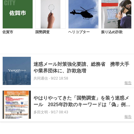
佐賀市
国勢調査
ヘリコプター
振り込め詐欺
迷惑メール対策強化要請、総務省 携帯大手
や業界団体に、詐欺急増
共同通信
-
9/22 18:58
報告
やはりやってきた「国勢調査」を装う迷惑メ
ール 2025年詐欺のキーワードは「偽」例年
以上に警戒が必要 #エキスパートトピ
多田文明
-
9/17 08:43
報告