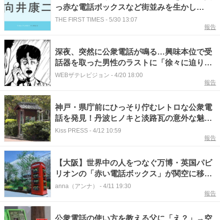
っ赤な電話ボックスなど街並みを生かし
て“PhotoBoy”する様子に「ポージング指導
THE FIRST TIMES
-
5/30 13:07
報告
メロい」「カメラマン姿かっこいい」「撮れ
た写真もステキ」
深夜、突然に公衆電話が鳴る…興味本位で受
話器を取った男性のラストに「徐々に迫りく
る恐怖感に震えた」【ホラー漫画】
WEBザテレビジョン
-
4/20 18:00
報告
神戸・県庁前にひっそり佇むレトロな公衆電
話を発見！丹波ヒノキと淡路瓦の意外な魅力
も 神戸市
Kiss PRESS
-
4/12 10:59
報告
【大阪】世界中の人をつなぐ万博・英国パビ
リオンの「赤い電話ボックス」が関空に移
設！
anna（アンナ）
-
4/11 19:30
報告
公衆電話の使い方を教える父に「え？」→空