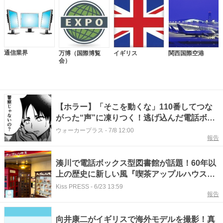
通信業界
万博（国際博覧
イギリス
関西国際空港
会）
【ホラー】「そこを動くな」110番してつな
がった“声”に凍りつく！逃げ込んだ電話ボッ
クスで起きた恐怖【作者に訊く】
ウォーカープラス
-
7/8 12:00
報告
湊川で電話ボックス型図書館が話題！60年以
上の歴史に新しい風『喫茶アップルハウス』
神戸市
Kiss PRESS
-
6/23 13:59
報告
向井康二がイギリスで海外モデルを撮影！真