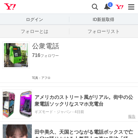
Yahoo! JAPAN
検索
通知数
i
ログイン
ID新規取得
フォローとは
フォローリスト
公衆電話
716
フォロワー
写真：アフロ
アメリカのストリート風がリアル。街中の公
衆電話ソックリなスマホ充電台
ギズモード・ジャパン
-
4日前
報告
田中美久、天国とつながる電話ボックスで亡