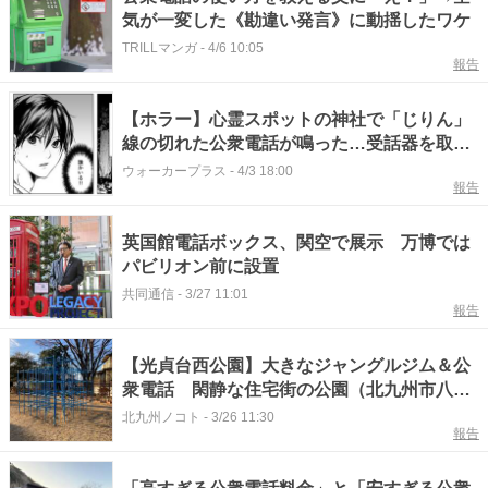
気が一変した《勘違い発言》に動揺したワケ
TRILLマンガ
-
4/6 10:05
報告
【ホラー】心霊スポットの神社で「じりん」
線の切れた公衆電話が鳴った…受話器を取っ
た少年に寄り添った奇妙な“友人”【作者に聞
ウォーカープラス
-
4/3 18:00
報告
く】
英国館電話ボックス、関空で展示 万博では
パビリオン前に設置
共同通信
-
3/27 11:01
報告
【光貞台西公園】大きなジャングルジム＆公
衆電話 閑静な住宅街の公園（北九州市八幡
西区）
北九州ノコト
-
3/26 11:30
報告