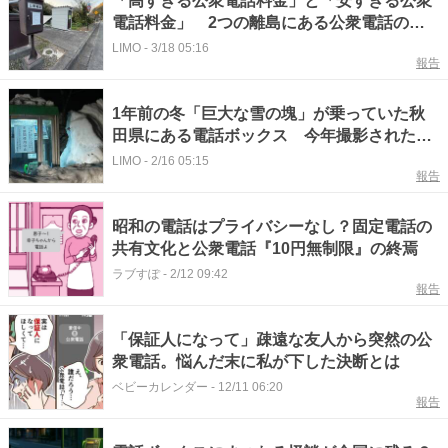
「高すぎる公衆電話料金」と「安すぎる公衆
電話料金」 2つの離島にある公衆電話の
「料金差」に思わず二度見
LIMO
-
3/18 05:16
報告
1年前の冬「巨大な雪の塊」が乗っていた秋
田県にある電話ボックス 今年撮影された
「まさかの光景」に驚きの声
LIMO
-
2/16 05:15
報告
昭和の電話はプライバシーなし？固定電話の
共有文化と公衆電話『10円無制限』の終焉
ラブすぽ
-
2/12 09:42
報告
「保証人になって」疎遠な友人から突然の公
衆電話。悩んだ末に私が下した決断とは
ベビーカレンダー
-
12/11 06:20
報告