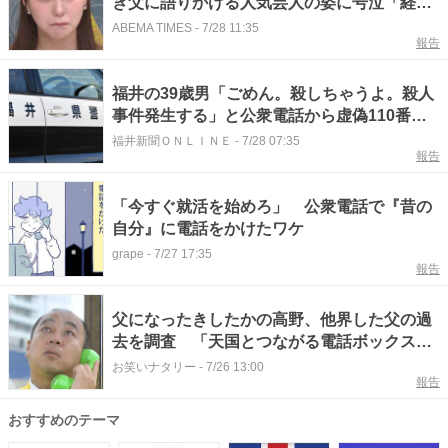
き父に語りかける人気芸人の姿に号泣「経験
人数が2人って素敵」
ABEMA TIMES
-
7/28 11:35
報告
福井の39歳男「ごめん。殺しちゃうよ。殺人
事件発生する」と公衆電話から虚偽110番、
容疑で逮捕 福井南署
福井新聞ＯＮＬＩＮＥ
-
7/28 07:35
報告
「今すぐ就活を始めろ」 公衆電話で『昔の
自分』に電話をかけたワケ
grape
-
7/27 17:35
報告
父になったきしたかの高野、他界した父の過
去を調査 「天国とつながる電話ボックス」
で涙
お笑いナタリー
-
7/26 13:00
報告
おすすめのテーマ