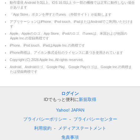
動作環境 Android 9.0以上、iOS 16.0以上 ※一部の機種では正常に動作しない場合
があります
「App Store」ボタンを押すとiTunes （外部サイト）が起動します
アプリケーションはiPhone、iPod touch、iPadまたはAndroidでご利用いただけま
す
Apple、Appleのロゴ、App Store、iPodのロゴ、iTunesは、米国および他国の
Apple Inc.の登録商標です
iPhone、iPod touch、iPadはApple Inc.の商標です
iPhone商標は、アイホン株式会社のライセンスに基づき使用されています
Copyright (C)
2026
Apple Inc. All rights reserved.
Android、Androidロゴ、Google Play、Google Playロゴは、Google Inc.の商標ま
たは登録商標です
ログイン
IDでもっと便利に
新規取得
Yahoo! JAPAN
プライバシーポリシー
プライバシーセンター
利用規約
メディアステートメント
免責事項