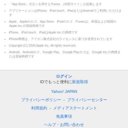
「App Store」ボタンを押すとiTunes （外部サイト）が起動します
アプリケーションはiPhone、iPod touch、iPadまたはAndroidでご利用いただけま
す
Apple、Appleのロゴ、App Store、iPodのロゴ、iTunesは、米国および他国の
Apple Inc.の登録商標です
iPhone、iPod touch、iPadはApple Inc.の商標です
iPhone商標は、アイホン株式会社のライセンスに基づき使用されています
Copyright (C)
2026
Apple Inc. All rights reserved.
Android、Androidロゴ、Google Play、Google Playロゴは、Google Inc.の商標ま
たは登録商標です
ログイン
IDでもっと便利に
新規取得
Yahoo! JAPAN
プライバシーポリシー
プライバシーセンター
利用規約
メディアステートメント
免責事項
ヘルプ・お問い合わせ