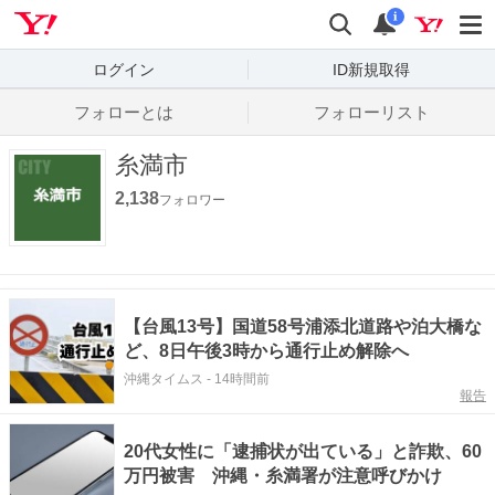
Yahoo! JAPAN
検索
通知数
i
ログイン
ID新規取得
フォローとは
フォローリスト
糸満市
2,138
フォロワー
【台風13号】国道58号浦添北道路や泊大橋な
ど、8日午後3時から通行止め解除へ
沖縄タイムス
-
14時間前
報告
20代女性に「逮捕状が出ている」と詐欺、60
万円被害 沖縄・糸満署が注意呼びかけ