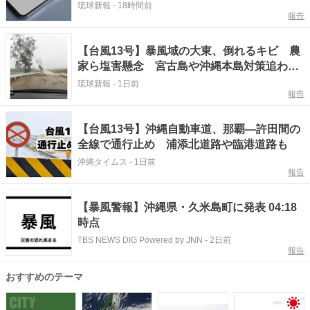
琉球新報
-
18時間前
報告
【台風13号】暴風域の大東、倒れるキビ 農
家ら塩害懸念 宮古島や沖縄本島対策追わ
れ 沖縄
琉球新報
-
1日前
報告
【台風13号】沖縄自動車道、那覇―許田間の
全線で通行止め 浦添北道路や臨港道路も
沖縄タイムス
-
1日前
報告
【暴風警報】沖縄県・久米島町に発表 04:18
時点
TBS NEWS DIG Powered by JNN
-
2日前
報告
おすすめのテーマ