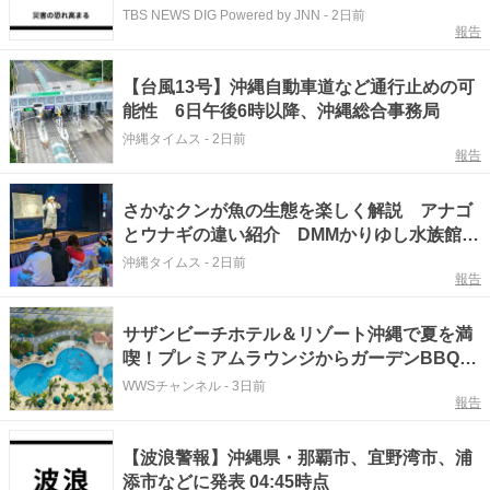
TBS NEWS DIG Powered by JNN
-
2日前
報告
【台風13号】沖縄自動車道など通行止めの可
能性 6日午後6時以降、沖縄総合事務局
沖縄タイムス
-
2日前
報告
さかなクンが魚の生態を楽しく解説 アナゴ
とウナギの違い紹介 DMMかりゆし水族館で
トークイベント
沖縄タイムス
-
2日前
報告
サザンビーチホテル＆リゾート沖縄で夏を満
喫！プレミアムラウンジからガーデンBBQま
で注目グルメを紹介
WWSチャンネル
-
3日前
報告
【波浪警報】沖縄県・那覇市、宜野湾市、浦
添市などに発表 04:45時点