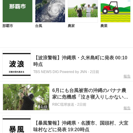
那覇市
台風
農家
農業
【波浪警報】沖縄県・久米島町に発表 00:10
時点
TBS NEWS DIG Powered by JNN
-
2日前
報告
6月にも台風被害の沖縄のバナナ農
家に危機感「泣き寝入りしかないの
か」 スーパーには買い出し客【台
RBC琉球放送
-
2日前
1:43
報告
風13号】
【暴風警報】沖縄県・名護市、国頭村、大宜
味村などに発表 19:20時点