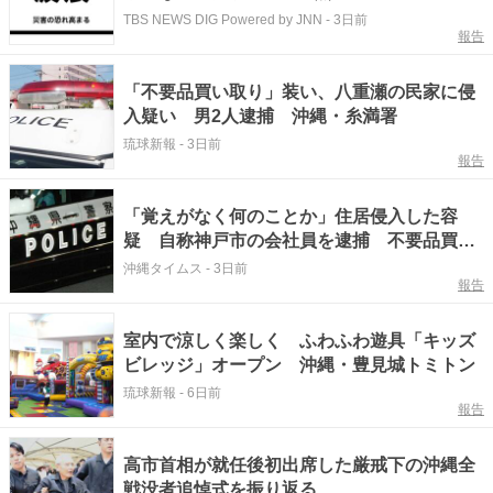
TBS NEWS DIG Powered by JNN
-
3日前
報告
「不要品買い取り」装い、八重瀬の民家に侵
入疑い 男2人逮捕 沖縄・糸満署
琉球新報
-
3日前
報告
「覚えがなく何のことか」住居侵入した容
疑 自称神戸市の会社員を逮捕 不要品買い
取りうたう 糸満署
沖縄タイムス
-
3日前
報告
室内で涼しく楽しく ふわふわ遊具「キッズ
ビレッジ」オープン 沖縄・豊見城トミトン
琉球新報
-
6日前
報告
高市首相が就任後初出席した厳戒下の沖縄全
戦没者追悼式を振り返る