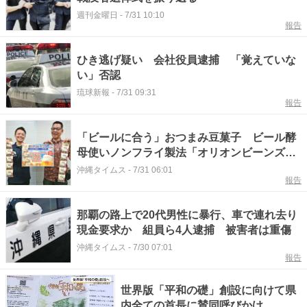
週刊金曜日
-
7/31 10:10
報告
ひき逃げ疑い 会社役員逮捕 「覚えていな
い」否認
琉球新報
-
7/31 09:31
報告
「ビールに合う」おつまみ豆菓子 ビール酵
母使いノンフライ製法「オリオンビーンズ」
発売
沖縄タイムス
-
7/31 06:01
報告
那覇の路上で20代男性に暴行、車で連れ去り
現金要求か 組員ら4人逮捕 被害者は重傷
沖縄タイムス
-
7/30 07:01
報告
世界版「平和の礎」創設に向けて県
内全ての首長に賛同呼びかけ