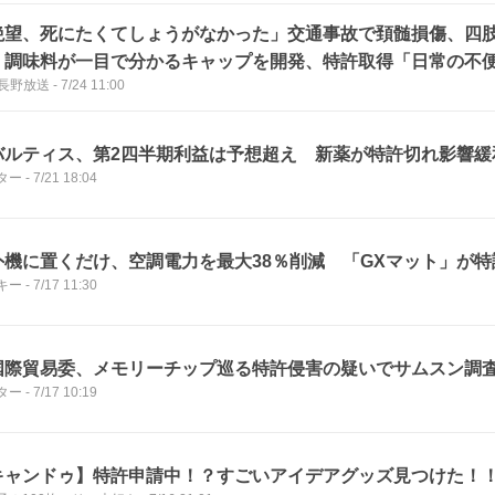
絶望、死にたくてしょうがなかった」交通事故で頚髄損傷、四
 調味料が一目で分かるキャップを開発、特許取得「日常の不
S長野放送
-
7/24 11:00
」 スマート家電を駆使し一人暮らし「自宅は私の城」
バルティス、第2四半期利益は予想超え 新薬が特許切れ影響緩
ター
-
7/21 18:04
外機に置くだけ、空調電力を最大38％削減 「GXマット」が特
キー
-
7/17 11:30
国際貿易委、メモリーチップ巡る特許侵害の疑いでサムスン調
ター
-
7/17 10:19
キャンドゥ】特許申請中！？すごいアイデアグッズ見つけた！