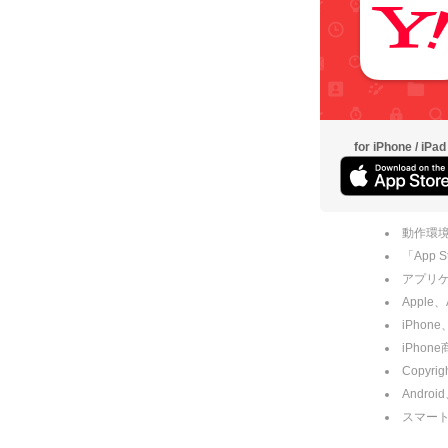
for iPhone / iPad
動作環境
「App
アプリケー
Apple
iPhone
iPho
Copyrig
Andro
スマー