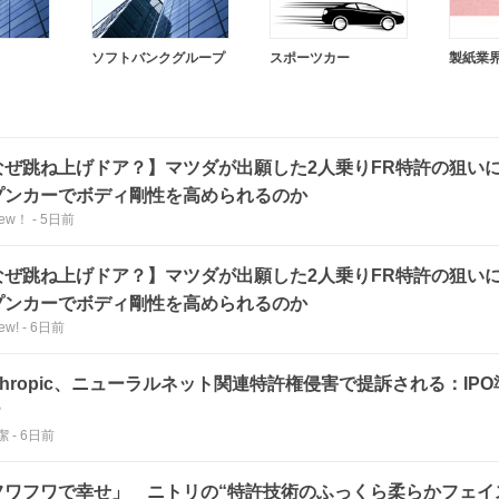
ソフトバンクグループ
スポーツカー
製紙業
なぜ跳ね上げドア？】マツダが出願した2人乗りFR特許の狙い
プンカーでボディ剛性を高められるのか
iew！
-
5日前
なぜ跳ね上げドア？】マツダが出願した2人乗りFR特許の狙い
プンカーでボディ剛性を高められるのか
iew!
-
6日前
thropic、ニューラルネット関連特許権侵害で提訴される：IP
？
潔
-
6日前
フワフワで幸せ」 ニトリの“特許技術のふっくら柔らかフェイ