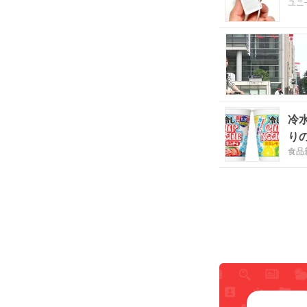
ユニ
冷
り
食品