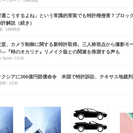
リースポーツ
-
19時間前
普通こうするよね」という常識的実装でも特許権侵害？ブロッ
特許解説（続き）
潔
-
19時間前
天堂、カメラ制御に関する新特許取得。三人称視点から撮影モ
行―『時のオカリナ』リメイク版との関連を推測する声も
 Spark
-
1日前
オクシアに366億円賠償命令 米国で特許訴訟、テキサス地裁判
新聞
-
3日前