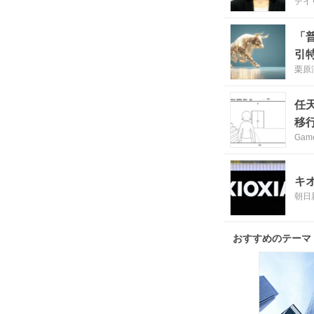
デイ
「
引
栗原
任
移
Game
キ
朝日
おすすめのテーマ