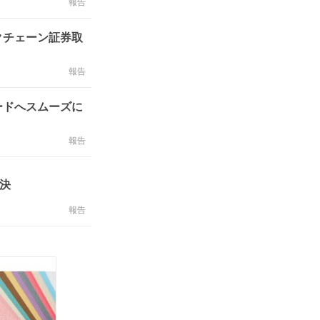
報告
クチェーン証券取
報告
ードへスムーズに
報告
決
報告