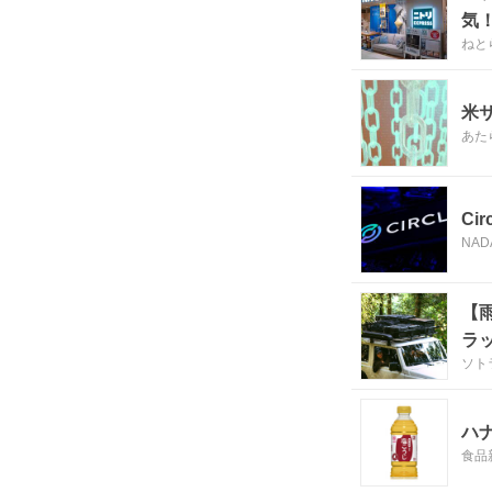
気
ねと
米
あた
Ci
NAD
【
ラ
ソト
ハ
食品