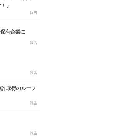
す！」
報告
許保有企業に
報告
報告
特許取得のルーフ
報告
報告