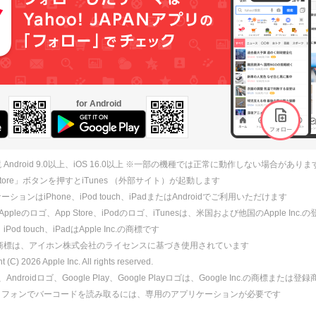
for Android
 Android 9.0以上、iOS 16.0以上 ※一部の機種では正常に動作しない場合がありま
 Store」ボタンを押すとiTunes （外部サイト）が起動します
ションはiPhone、iPod touch、iPadまたはAndroidでご利用いただけます
、Appleのロゴ、App Store、iPodのロゴ、iTunesは、米国および他国のApple Inc
、iPod touch、iPadはApple Inc.の商標です
ne商標は、アイホン株式会社のライセンスに基づき使用されています
ht (C)
2026
Apple Inc. All rights reserved.
id、Androidロゴ、Google Play、Google Playロゴは、Google Inc.の商標または
トフォンでバーコードを読み取るには、専用のアプリケーションが必要です