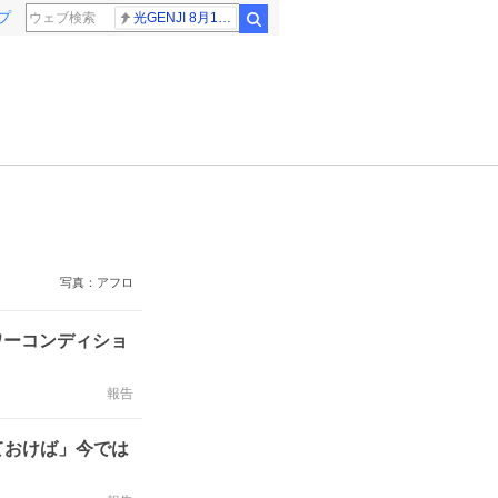
プ
光GENJI 8月19日
検索
写真：アフロ
パワーコンディショ
報告
ておけば」今では