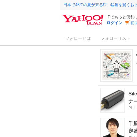
日本で45℃の夏が来る!? 猛暑を賢く
IDでもっと便利
ログイン
初
フォローとは
フォローリスト
Si
ナー
PHI
千
定