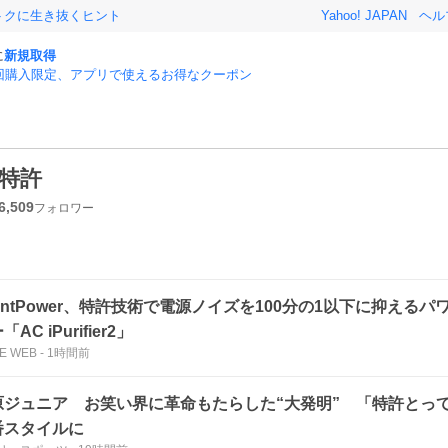
おトクに生き抜くヒント
Yahoo! JAPAN
ヘル
に
新規取得
回購入限定、アプリで使えるお得なクーポン
特許
6,509
フォロワー
lentPower、特許技術で電源ノイズを100分の1以下に抑える
「AC iPurifier2」
LE WEB
-
1時間前
原ジュニア お笑い界に革命もたらした“大発明” 「特許とっ
番スタイルに