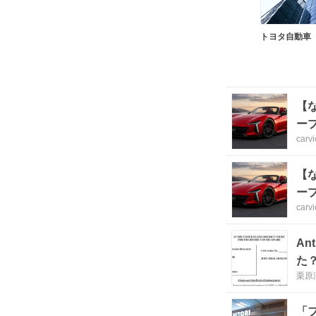
トヨタ自動車
【
ー
carv
【
ー
carv
An
た
栗原
「