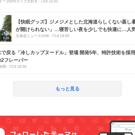
子＊100均スリコ大好き
-
7/16 21:01
【快眠グッズ】ジメジメとした北海道らしくない蒸し
が開けられない」…寝苦しい夜を少しでも快適に…人
北海道ニュースUHB
-
7/14 19:00
に“極冷”が新たに登場 特許素材でパワーアップ
5:28
水で戻る「冷しカップヌードル」登場 開発5年、特許技術を採用
の2フレーバー
新聞
-
7/13 18:36
もっと見る