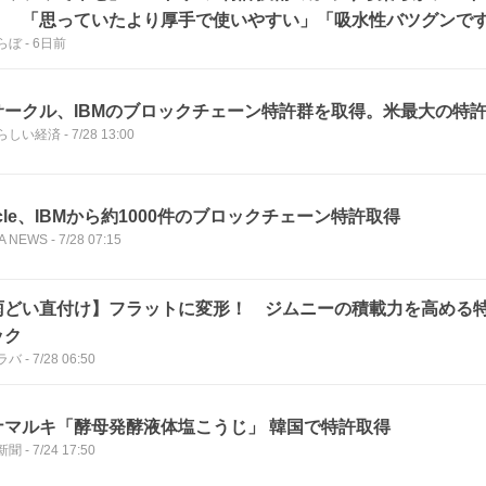
！ 「思っていたより厚手で使いやすい」「吸水性バツグンで
らぼ
-
6日前
サークル、IBMのブロックチェーン特許群を取得。米最大の特
らしい経済
-
7/28 13:00
rcle、IBMから約1000件のブロックチェーン特許取得
A NEWS
-
7/28 07:15
雨どい直付け】フラットに変形！ ジムニーの積載力を高める
ック
ラバ
-
7/28 06:50
ナマルキ「酵母発酵液体塩こうじ」 韓国で特許取得
新聞
-
7/24 17:50