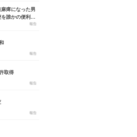
肢麻痺になった男
便を誰かの便利
報告
和
報告
許取得
報告
査
報告
！