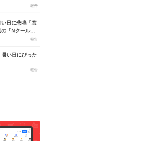
報告
暑い日に悲鳴「窓
気の「Nクール」
報告
 暑い日にぴった
報告