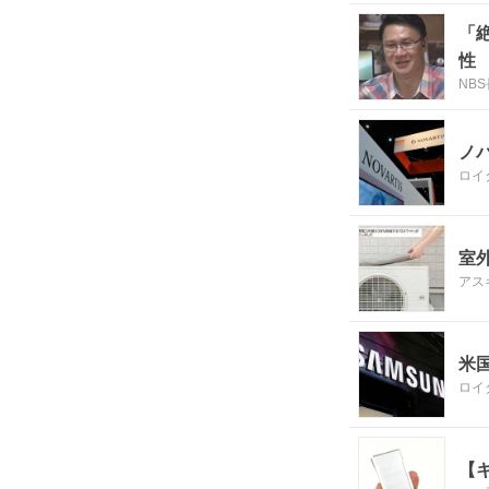
「
性
NB
に
ノ
ロイ
室
アス
米
ロイ
【