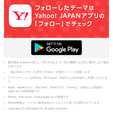
動作環境 Android 9.0以上、iOS 16.0以上 ※一部の機種では正常に動作しない場合
があります
「App Store」ボタンを押すとiTunes （外部サイト）が起動します
アプリケーションはiPhone、iPod touch、iPadまたはAndroidでご利用いただけま
す
Apple、Appleのロゴ、App Store、iPodのロゴ、iTunesは、米国および他国の
Apple Inc.の登録商標です
iPhone、iPod touch、iPadはApple Inc.の商標です
iPhone商標は、アイホン株式会社のライセンスに基づき使用されています
Copyright (C)
2026
Apple Inc. All rights reserved.