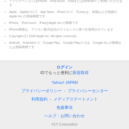
アプリケーションはiPhone、iPod touch、iPadまたはAndroidでご利用いただけま
す
Apple、Appleのロゴ、App Store、iPodのロゴ、iTunesは、米国および他国の
Apple Inc.の登録商標です
iPhone、iPod touch、iPadはApple Inc.の商標です
iPhone商標は、アイホン株式会社のライセンスに基づき使用されています
Copyright (C)
2026
Apple Inc. All rights reserved.
Android、Androidロゴ、Google Play、Google Playロゴは、Google Inc.の商標ま
たは登録商標です
ログイン
IDでもっと便利に
新規取得
Yahoo! JAPAN
プライバシーポリシー
プライバシーセンター
利用規約
メディアステートメント
免責事項
ヘルプ・お問い合わせ
©LY Corporation