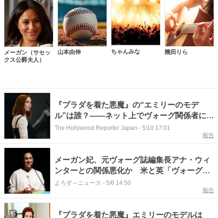
ちゃんみな
山本由伸
幾田りら
メーガン（サセッ
クス公爵夫人）
『プラダを着た悪魔』の“エミリーのモデ
ル”は誰？――ネット上でヴォーグ関係者に注
目集まる
The Hollywood Reporter Japan
-
5/10 17:01
報告
メーガン妃、元ヴォーグ誌編集長アナ・ウィ
ンターとの関係悪化か 米と英「ヴォーグ」
誌の綱引き
よろず～ニュース
-
5/6 14:50
報告
『プラダを着た悪魔』エミリーのモデルは