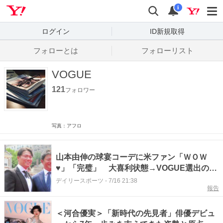
Yahoo! JAPAN
検索
通知数
i
ログイン
ID新規取得
フォローとは
フォローリスト
VOGUE
121
フォロワー
写真：アフロ
山本由伸の球宴コーデに米ファン「ＷＯＷ
♥」「完璧」 大喜利状態→VOGUE選出の昨
年と同じ有名スタイリストが担当
デイリースポーツ
-
7/16 21:38
報告
＜河合優実＞「新時代の先見者」俳優デビュ