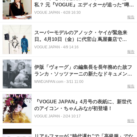
私？ 元『VOGUE』エディターが追った“噂の
真相”
VOGUE JAPAN
-
4/28 16:30
報告
スーパーモデルのアノック・ヤイが緊急来
日。4月10日（金）に代官山 蔦屋書店で
『VOGUE JAPAN』5月号サイン会を開催！
VOGUE JAPAN
-
4/9 14:16
報告
伊版「ヴォーグ」の編集長を長年務めた故フ
ランカ・ソッツァーニの新たなドキュメンタ
リー映画が公開
WWDJAPAN.com
-
3/11 11:00
報告
『VOGUE JAPAN』4月号の表紙に、新世代
のアイコン・ちゃんみなが初登場！
VOGUE JAPAN
-
2/24 10:17
報告
リアルファーが “時代遅れ”で「高級服」でな