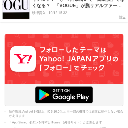
くなる？ 「VOGUE」が脱リアルファー宣
言 #エキスパートトピ
砂押貴久
-
10/12 15:32
報告
動作環境 Android 9.0以上、iOS 16.0以上 ※一部の機種では正常に動作しない場合
があります
「App Store」ボタンを押すとiTunes （外部サイト）が起動します