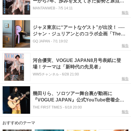
ーから7年、歩みを支えてきた姿勢と原点
表紙飾った「VOGUE JAPAN」で
MANTANWEB
-
7/5 14:11
報告
ジャヌ東京に“アートなゲスト”が出没！ ──
ジャン・ジュリアンとのコラボ企画「The
GUESTS」が開催中
GQ JAPAN
-
7/1 19:02
報告
河合優実、VOGUE JAPAN8月号表紙に登
場！テーマは「新時代の先見者」
WWSチャンネル
-
6/28 21:00
報告
幾田りら、ソロツアー舞台裏が動画に
『VOGUE JAPAN』公式YouTube密着企画
に初登場
THE FIRST TIMES
-
6/18 20:00
報告
おすすめのテーマ