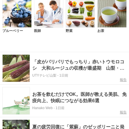
ブルーベリー
医師
野菜
お茶
「皮がパリパリでもっちり」赤いトウモロコ
シ 大和ルージュの収穫が最盛期 山梨・都
留市
UTYテレビ山梨
-
1日前
報告
お茶を飲むだけでOK。医師が教える美肌、免
疫向上、快眠につながる効果6選
Hanako Web
-
1日前
報告
夏の疲労回復に「紫蘇」のゼッポリーニと発