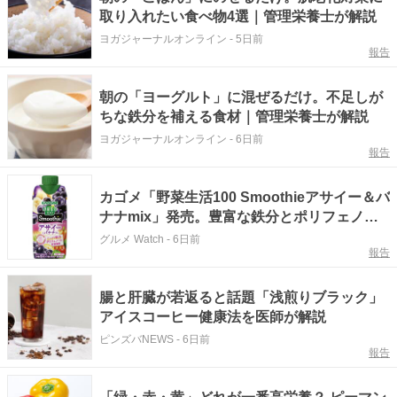
取り入れたい食べ物4選｜管理栄養士が解説
ヨガジャーナルオンライン
-
5日前
報告
朝の「ヨーグルト」に混ぜるだけ。不足しが
ちな鉄分を補える食材｜管理栄養士が解説
ヨガジャーナルオンライン
-
6日前
報告
カゴメ「野菜生活100 Smoothieアサイー＆バ
ナナmix」発売。豊富な鉄分とポリフェノー
ル
グルメ Watch
-
6日前
報告
腸と肝臓が若返ると話題「浅煎りブラック」
アイスコーヒー健康法を医師が解説
ピンズバNEWS
-
6日前
報告