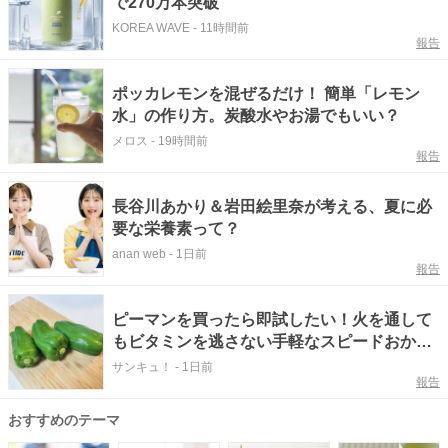
で270万本突破
KOREA WAVE
-
11時間前
報告
ポッカレモンを混ぜるだけ！ 簡単「レモン
水」の作り方。炭酸水やお湯でもいい？
メロス
-
19時間前
報告
長谷川あかり＆岩田絵里奈が考える、夏に必
要な栄養素って？
anan web
-
1日前
報告
ピーマンを買ったら即試したい！火を通して
もビタミンを逃さない手軽なスピードおかず
レシピ
サンキュ！
-
1日前
報告
おすすめのテーマ