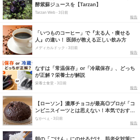
酵紫蘇ジュースを【Tarzan】
Tarzan Web
-
3日前
報告
「いつものコーヒー」で『太る人・痩せる
人』の違い！ 医師が教える正しい飲み方
メディカルドック
-
3日前
報告
なすは「常温保存」or「冷蔵保存」、どっち
が正解？栄養士が解説
栄養士食堂
-
3日前
報告
【ローソン】濃厚チョコが最高◎プロが「コ
ンビニスイーツとは思えない！本気でおすす
め！」と大絶賛の新作
なかべぇ
-
3日前
報告
朝の「ごはん」にのせるだけ。肌老化対策に