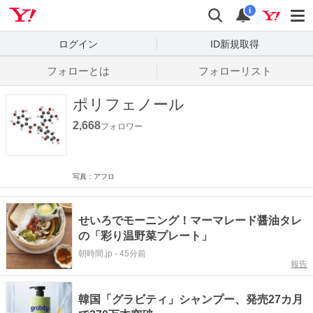
Yahoo! JAPAN
検索
通知数
i
ログイン
ID新規取得
フォローとは
フォローリスト
ポリフェノール
2,668
フォロワー
写真：アフロ
せいろでモーニング！マーマレード醤油タレ
の「彩り温野菜プレート」
朝時間.jp
-
45分前
報告
韓国「グラビティ」シャンプー、発売27カ月