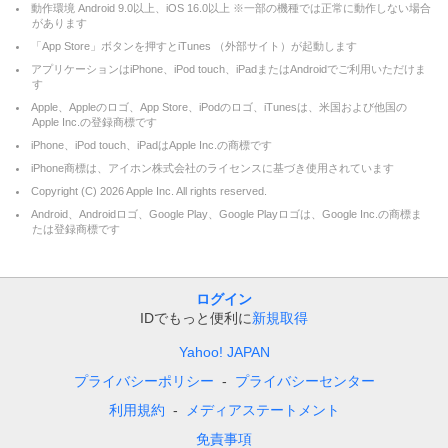
動作環境 Android 9.0以上、iOS 16.0以上 ※一部の機種では正常に動作しない場合
があります
「App Store」ボタンを押すとiTunes （外部サイト）が起動します
アプリケーションはiPhone、iPod touch、iPadまたはAndroidでご利用いただけま
す
Apple、Appleのロゴ、App Store、iPodのロゴ、iTunesは、米国および他国の
Apple Inc.の登録商標です
iPhone、iPod touch、iPadはApple Inc.の商標です
iPhone商標は、アイホン株式会社のライセンスに基づき使用されています
Copyright (C)
2026
Apple Inc. All rights reserved.
Android、Androidロゴ、Google Play、Google Playロゴは、Google Inc.の商標ま
たは登録商標です
ログイン
IDでもっと便利に
新規取得
Yahoo! JAPAN
プライバシーポリシー
プライバシーセンター
利用規約
メディアステートメント
免責事項