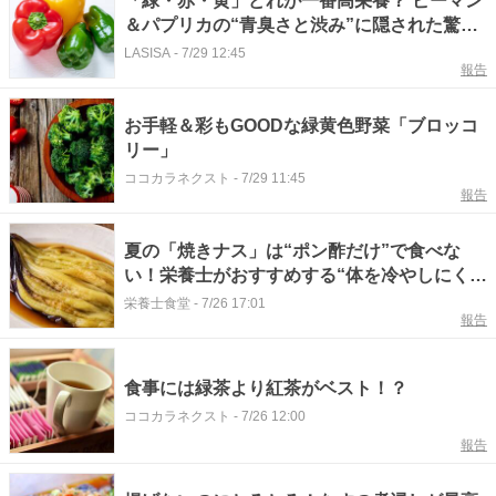
「緑・赤・黄」どれが一番高栄養？ ピーマン
＆パプリカの“青臭さと渋み”に隠された驚き
の効果とは
LASISA
-
7/29 12:45
報告
お手軽＆彩もGOODな緑黄色野菜「ブロッコ
リー」
ココカラネクスト
-
7/29 11:45
報告
夏の「焼きナス」は“ポン酢だけ”で食べな
い！栄養士がおすすめする“体を冷やしにくい
食べ方”とは
栄養士食堂
-
7/26 17:01
報告
食事には緑茶より紅茶がベスト！？
ココカラネクスト
-
7/26 12:00
報告