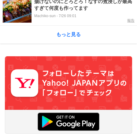
揚げないのにとろとろ！なすの煮浸しが最高
すぎて何度も作ってます
Machiko‐sun
-
7/26 09:01
報告
もっと見る