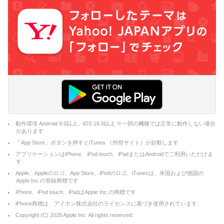
動作環境 Android 9.0以上、iOS 16.0以上 ※一部の機種では正常に動作しない場合
があります
「App Store」ボタンを押すとiTunes （外部サイト）が起動します
アプリケーションはiPhone、iPod touch、iPadまたはAndroidでご利用いただけま
す
Apple、Appleのロゴ、App Store、iPodのロゴ、iTunesは、米国および他国の
Apple Inc.の登録商標です
iPhone、iPod touch、iPadはApple Inc.の商標です
iPhone商標は、アイホン株式会社のライセンスに基づき使用されています
Copyright (C)
2026
Apple Inc. All rights reserved.