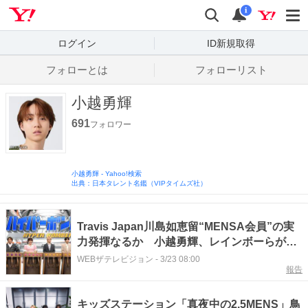
Yahoo! JAPAN
検索
通知数
i
ログイン
ID新規取得
フォローとは
フォローリスト
小越勇輝
691
フォロワー
小越勇輝
-
Yahoo!検索
出典：日本タレント名鑑（VIPタイムズ社）
Travis Japan川島如恵留“MENSA会員”の実
力発揮なるか 小越勇輝、レインボーらが
「ネプリーグ」に初参戦
WEBザテレビジョン
-
3/23 08:00
報告
キッズステーション「真夜中の2.5MENS」鳥