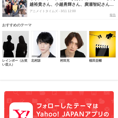
越裕貴さん、小越勇輝さん、廣瀬智紀さん、
北村諒さん、宮﨑秋人さん、村田充さん、植
アニメイトタイムズ
-
3/11 12:00
報告
田圭輔さんインタビュー｜それぞれにとって
の「ペダステ」とは？
おすすめのテーマ
レインボー（お笑
北村諒
村田充
植田圭輔
い芸人）