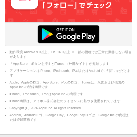
動作環境 Android 9.0以上、iOS 16.0以上 ※一部の機種では正常に動作しない場合
があります
「App Store」ボタンを押すとiTunes （外部サイト）が起動します
アプリケーションはiPhone、iPod touch、iPadまたはAndroidでご利用いただけま
す
Apple、Appleのロゴ、App Store、iPodのロゴ、iTunesは、米国および他国の
Apple Inc.の登録商標です
iPhone、iPod touch、iPadはApple Inc.の商標です
iPhone商標は、アイホン株式会社のライセンスに基づき使用されています
Copyright (C)
2026
Apple Inc. All rights reserved.
Android、Androidロゴ、Google Play、Google Playロゴは、Google Inc.の商標ま
たは登録商標です