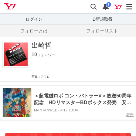
Yahoo! JAPAN
検索
通知数
i
ログイン
ID新規取得
フォローとは
フォローリスト
出崎哲
10
フォロワー
写真：アフロ
＜超電磁ロボ コン・バトラーV＞放送50周年
記念 HDリマスターBDボックス発売 安彦
良和がジャケット描き下ろし
MANTANWEB
-
4/17 10:04
報告