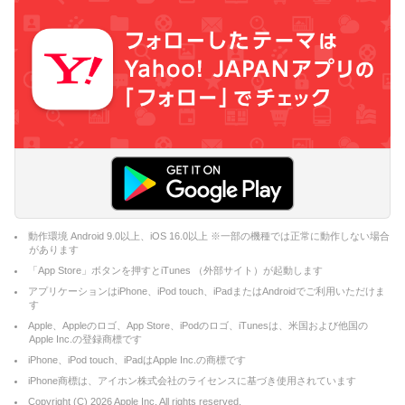
動作環境 Android 9.0以上、iOS 16.0以上 ※一部の機種では正常に動作しない場合
があります
「App Store」ボタンを押すとiTunes （外部サイト）が起動します
アプリケーションはiPhone、iPod touch、iPadまたはAndroidでご利用いただけま
す
Apple、Appleのロゴ、App Store、iPodのロゴ、iTunesは、米国および他国の
Apple Inc.の登録商標です
iPhone、iPod touch、iPadはApple Inc.の商標です
iPhone商標は、アイホン株式会社のライセンスに基づき使用されています
Copyright (C)
2026
Apple Inc. All rights reserved.