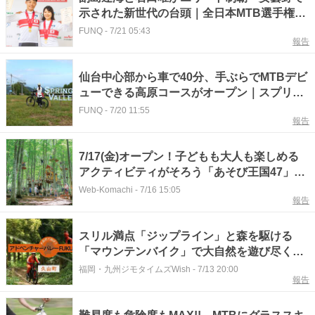
示された新世代の台頭｜全日本MTB選手権
XCO2026
FUNQ
-
7/21 05:43
報告
仙台中心部から車で40分、手ぶらでMTBデビ
ューできる高原コースがオープン｜スプリン
グバレー仙台泉
FUNQ
-
7/20 11:55
報告
7/17(金)オープン！子どもも大人も楽しめる
アクティビティがそろう「あそび王国47」で
信州の大自然を満喫♪～9/23(水･祝)までのグ
Web-Komachi
-
7/16 15:05
報告
リーンシーズン限定＠長野県･白馬村
「Hakuba47(ハクバ フォーティセブン)」
スリル満点「ジップライン」と森を駆ける
「マウンテンバイク」で大自然を遊び尽くそ
う！（福岡・久山町）【ふるさとWish】
福岡・九州ジモタイムズWish
-
7/13 20:00
報告