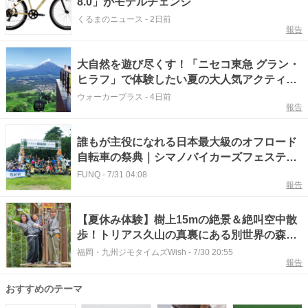
8.0」がモデルチェンジ
くるまのニュース
-
2日前
報告
大自然を遊び尽くす！「ニセコ東急 グラン・
ヒラフ」で体験したい夏の大人気アクティビ
ティ5選
ウォーカープラス
-
4日前
報告
誰もが主役になれる日本最大級のオフロード
自転車の祭典｜シマノバイカーズフェスティ
バル2026
FUNQ
-
7/31 04:08
報告
【夏休み体験】樹上15mの絶景＆絶叫空中散
歩！トリアス久山の真裏にある別世界の森で
大冒険『フォレストアドベンチャー・久山』
福岡・九州ジモタイムズWish
-
7/30 20:55
報告
（福岡・久山町）【まち歩き】
おすすめのテーマ