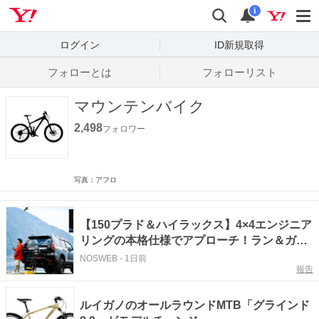
Yahoo! JAPAN
検索
通知数
i
ログイン
ID新規取得
フォローとは
フォローリスト
マウンテンバイク
2,498
フォロワー
写真：アフロ
【150プラド＆ハイラックス】4×4エンジニア
リングの本格仕様でアプローチ！ラン＆ガン
で楽しむバスフィッシング
NOSWEB
-
1日前
報告
ルイガノのオールラウンドMTB「グラインド