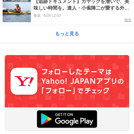
【追跡ドキュメント】カヤックを漕いで、美
味しい時間を。達人・小雀陣二が愛する外遊
びのカタチ
食楽
-
6/28 12:03
報告
もっと見る