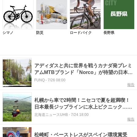
シマノ
防災
ロードバイク
長野県
アディダスと共に世界を戦うカナダ発プレミ
アムMTBブランド「Norco」が待望の日本上
陸｜NORCO
FUNQ
-
7/26 08:00
報告
札幌から車で2時間！ニセコで夏を超満喫！
日本最長ジップラインに水上ピクニック…ア
クティビティ体験が充実
北海道ニュースUHB
-
7/24 18:00
報告
松崎町・ベーストレスがスペイン環境賞受