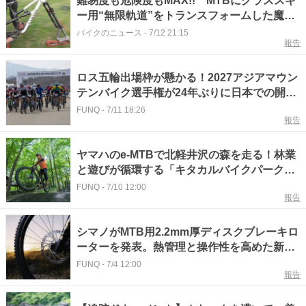
難易度も危険度もMAX!! MTBにグラススキ
ー用“無限軌道”をトランスフォームした魔改
造動画に反響
バイクのニュース
-
7/12 21:15
報告
ロス五輪出場枠が懸かる！2027アジアマウン
テンバイク選手権が24年ぶりに日本での開催
決定
FUNQ
-
7/11 18:26
報告
ヤマハのe-MTBで北軽井沢の森を走る！林業
と遊びが循環する「キタカルバイクパーク
100」開業
FUNQ
-
7/10 12:00
報告
シマノがMTB用2.2mm厚ディスクブレーキロ
ーターを発表。熱管理と操作性を高めた新世
代モデル｜SHIMANO
FUNQ
-
7/4 12:00
報告