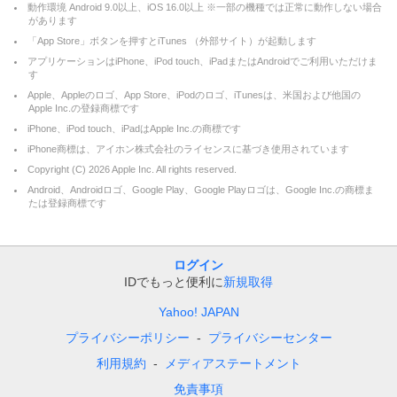
動作環境 Android 9.0以上、iOS 16.0以上 ※一部の機種では正常に動作しない場合
があります
「App Store」ボタンを押すとiTunes （外部サイト）が起動します
アプリケーションはiPhone、iPod touch、iPadまたはAndroidでご利用いただけま
す
Apple、Appleのロゴ、App Store、iPodのロゴ、iTunesは、米国および他国の
Apple Inc.の登録商標です
iPhone、iPod touch、iPadはApple Inc.の商標です
iPhone商標は、アイホン株式会社のライセンスに基づき使用されています
Copyright (C)
2026
Apple Inc. All rights reserved.
Android、Androidロゴ、Google Play、Google Playロゴは、Google Inc.の商標ま
たは登録商標です
ログイン
IDでもっと便利に
新規取得
Yahoo! JAPAN
プライバシーポリシー
プライバシーセンター
利用規約
メディアステートメント
免責事項