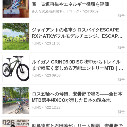
賞 古道再生やエネルギー循環を評価
みんなの経済新聞ネットワーク
-
7/24 06:09
報告
ジャイアントの名車クロスバイクESCAPE
RXとATXがフルモデルチェンジ。ESCAPE
Xには新色追加｜GIANT
FUNQ
-
7/23 11:30
報告
ルイガノ GRIND9.0DISC 街中からトレイル
まで幅広く楽しめる万能エントリーMTB｜
LOUIS GARNEAU
FUNQ
-
7/23 09:08
報告
ロス五輪への号砲、安曇野で鳴る——全日本
MTB選手権XCOが示した日本の現在地
FUNQ
-
7/22 12:28
報告
副島達海と石田唯がエリート制覇 安曇野で