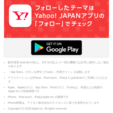
動作環境 Android 9.0以上、iOS 16.0以上 ※一部の機種では正常に動作しない場合
があります
「App Store」ボタンを押すとiTunes （外部サイト）が起動します
アプリケーションはiPhone、iPod touch、iPadまたはAndroidでご利用いただけま
す
Apple、Appleのロゴ、App Store、iPodのロゴ、iTunesは、米国および他国の
Apple Inc.の登録商標です
iPhone、iPod touch、iPadはApple Inc.の商標です
iPhone商標は、アイホン株式会社のライセンスに基づき使用されています
Copyright (C)
2026
Apple Inc. All rights reserved.