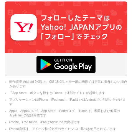
動作環境 Android 9.0以上、iOS 16.0以上 ※一部の機種では正常に動作しない場合
があります
「App Store」ボタンを押すとiTunes （外部サイト）が起動します
アプリケーションはiPhone、iPod touch、iPadまたはAndroidでご利用いただけま
す
Apple、Appleのロゴ、App Store、iPodのロゴ、iTunesは、米国および他国の
Apple Inc.の登録商標です
iPhone、iPod touch、iPadはApple Inc.の商標です
iPhone商標は、アイホン株式会社のライセンスに基づき使用されています