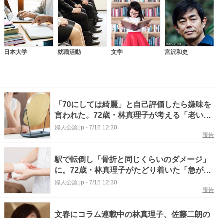
日本大学
就職活動
文学
宮沢和史
「70にしては綺麗」と自己評価したら嫌味を
言われた。72歳・林真理子が考える「老い」
と医療美容のルール
婦人公論.jp
-
7/16 12:30
報告
駅で転倒し「骨折と同じくらいのダメージ」
に。72歳・林真理子がたどり着いた「急がな
い」生き方
婦人公論.jp
-
7/15 12:30
報告
文春にコラム連載中の林真理子、佐藤二朗の