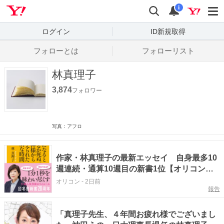
Yahoo! JAPAN
検索
通知数
i
ログイン
ID新規取得
フォローとは
フォローリスト
林真理子
3,874
フォロワー
写真：アフロ
作家・林真理子の最新エッセイ 自身最多10
週連続・通算10週目の新書1位【オリコンラ
ンキング】
オリコン
-
2日前
報告
「真理子先生、４年間お疲れ様でございまし