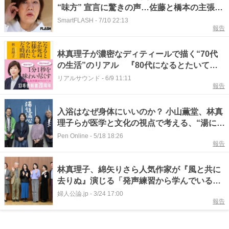
“味方” 宣言に驚きの声…佐藤と橋本の主張は
平行線で泥沼化
SmartFLASH
-
7/10 22:13
報告
林真理子が濃密なディティールで描く“70代
の生活”のリアル 『80代になるとたいてい
ボケるか死ぬ』ベストセラーに
リアルサウンド
-
6/9 11:11
報告
入浴はなぜ身体にいいのか？ 小山薫堂、林真
理子らが医学と文化の視点で考える、“湯に浸
かる価値”
Pen Online
-
5/18 18:26
報告
林真理子、綿矢りさら人気作家が『風と共に
去りぬ』演じる「発声練習から学んでいる。
真剣に見てほしい」
婦人公論.jp
-
3/24 17:00
報告