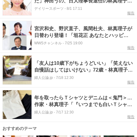
た」神田うの、日大理事長退任の林真理子氏
を労う 華やかお疲れ様会
デイリースポーツ
-
8/1 17:11
報告
宮沢和史、野沢直子、風間杜夫、林真理子が
日替わり登場！「垣花正 あなたとハッピ
ー！」でエンタメフェス
WWSチャンネル
-
7/25 19:00
報告
「友人は10歳下がちょうどいい」「笑えない
自慢話はしてはいけない」72歳・林真理子が
語る70代の人づきあい術
婦人公論.jp
-
7/18 12:30
報告
年を取ったらＴシャツとデニムは＜鬼門＞…
作家・林真理子「『いつまでも白いＴシャツ
が似合うあなた』は幻想にすぎない」
婦人公論.jp
-
7/17 12:30
報告
おすすめのテーマ