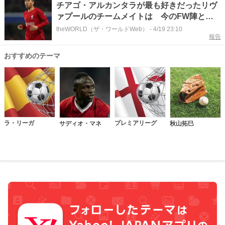
チアゴ・アルカンタラが最も好きだったリヴ
ァプールのチームメイトは 今のFW陣とは
異なる“偽9番”の名手
theWORLD（ザ・ワールドWeb）
-
4/19 23:10
報告
おすすめのテーマ
ラ・リーガ
プレミアリーグ
サディオ・マネ
秋山拓巳