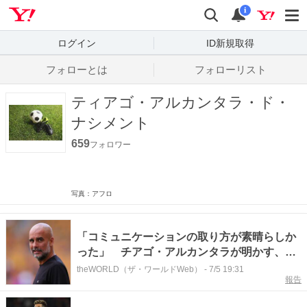
Yahoo! JAPAN
検索
通知数
i
ログイン
ID新規取得
フォローとは
フォローリスト
ティアゴ・アルカンタラ・ド・
ナシメント
659
フォロワー
写真：アフロ
「コミュニケーションの取り方が素晴らしか
った」 チアゴ・アルカンタラが明かす、ペ
ップとクロップの違いとは
theWORLD（ザ・ワールドWeb）
-
7/5 19:31
報告