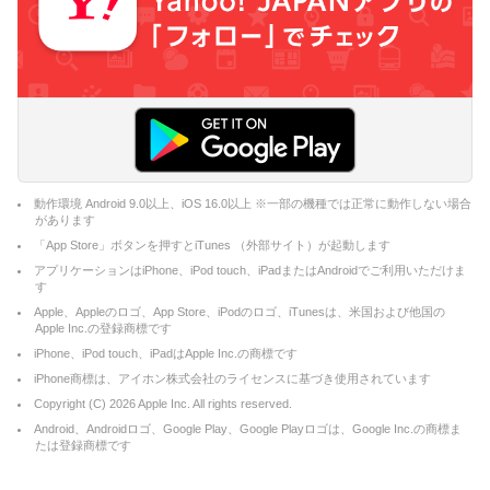
動作環境 Android 9.0以上、iOS 16.0以上 ※一部の機種では正常に動作しない場合
があります
「App Store」ボタンを押すとiTunes （外部サイト）が起動します
アプリケーションはiPhone、iPod touch、iPadまたはAndroidでご利用いただけま
す
Apple、Appleのロゴ、App Store、iPodのロゴ、iTunesは、米国および他国の
Apple Inc.の登録商標です
iPhone、iPod touch、iPadはApple Inc.の商標です
iPhone商標は、アイホン株式会社のライセンスに基づき使用されています
Copyright (C)
2026
Apple Inc. All rights reserved.
Android、Androidロゴ、Google Play、Google Playロゴは、Google Inc.の商標ま
たは登録商標です