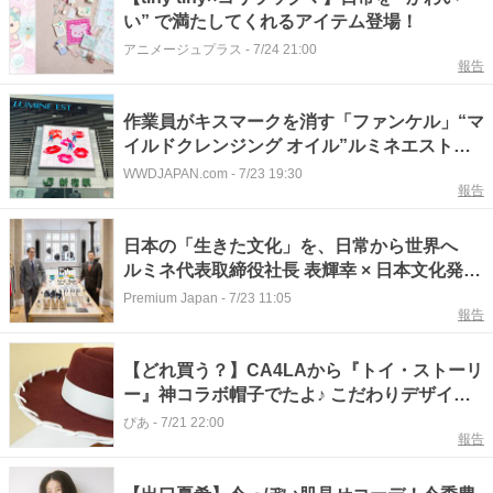
い” で満たしてくれるアイテム登場！
アニメージュプラス
-
7/24 21:00
報告
作業員がキスマークを消す「ファンケル」“マ
イルドクレンジング オイル”ルミネエスト新
宿のLED広告が話題に
WWDJAPAN.com
-
7/23 19:30
報告
日本の「生きた文化」を、日常から世界へ
ルミネ代表取締役社長 表輝幸 × 日本文化発信
機構代表理事 齋藤峰明
Premium Japan
-
7/23 11:05
報告
【どれ買う？】CA4LAから『トイ・ストーリ
ー』神コラボ帽子でたよ♪ こだわりデザイン
の全3種
ぴあ
-
7/21 22:00
報告