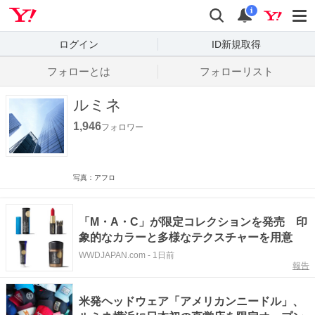
Yahoo! JAPAN
検索
通知数
i
ログイン
ID新規取得
フォローとは
フォローリスト
ルミネ
1,946
フォロワー
写真：アフロ
「M・A・C」が限定コレクションを発売 印
象的なカラーと多様なテクスチャーを用意
WWDJAPAN.com
-
1日前
報告
米発ヘッドウェア「アメリカンニードル」、