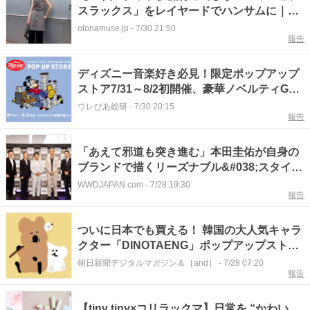
スラックス」をレイヤードでハンサムに｜小
島奏美さん
otonamuse.jp
-
7/30 21:50
報告
ディズニー音楽好き必見！限定ポップアップ
ストア7/31～8/2初開催、豪華ノベルティGET
のチャンスも♪
ウレぴあ総研
-
7/30 20:15
報告
「あえて邪道も突き進む」本田圭佑が自身の
ブランドで描くリーズナブル&#038;スタイリ
ッシュ
WWDJAPAN.com
-
7/28 19:30
報告
ついに日本でも買える！ 韓国の大人気キャラ
クター「DINOTAENG」ポップアップストア
がルミネエスト新宿で開催。愛らしいクオッ
朝日新聞デジタルマガジン＆［and］
-
7/28 07:20
報告
カなどのグッズを展開
【tiny tiny×コリラックマ】日常を “かわい