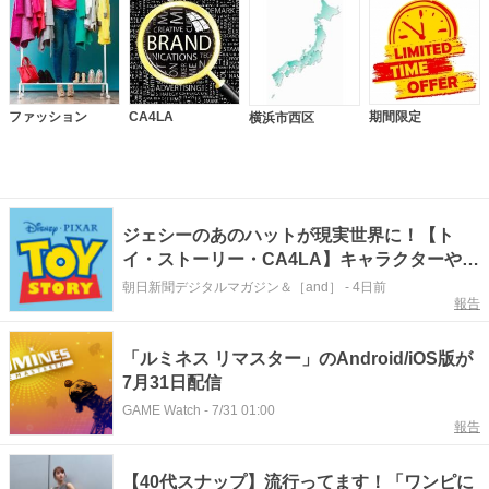
ファッション
CA4LA
期間限定
横浜市西区
ジェシーのあのハットが現実世界に！【ト
イ・ストーリー・CA4LA】キャラクターや世
界観をモチーフにした「限定アイテム」が8/4
朝日新聞デジタルマガジン＆［and］
-
4日前
報告
から登場
「ルミネス リマスター」のAndroid/iOS版が
7月31日配信
GAME Watch
-
7/31 01:00
報告
【40代スナップ】流行ってます！「ワンピに