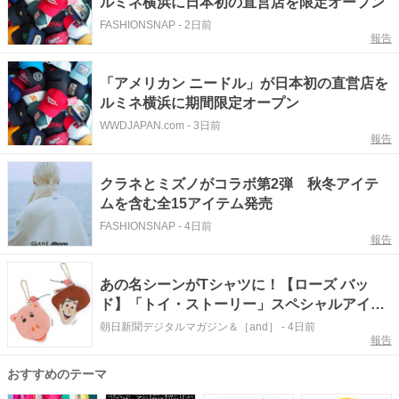
ルミネ横浜に日本初の直営店を限定オープン
FASHIONSNAP
-
2日前
報告
「アメリカン ニードル」が日本初の直営店を
ルミネ横浜に期間限定オープン
WWDJAPAN.com
-
3日前
報告
クラネとミズノがコラボ第2弾 秋冬アイテ
ムを含む全15アイテム発売
FASHIONSNAP
-
4日前
報告
あの名シーンがTシャツに！【ローズ バッ
ド】「トイ・ストーリー」スペシャルアイテ
ムが8/4発売。ウッディやジェシーのグラフィ
朝日新聞デジタルマガジン＆［and］
-
4日前
報告
ックTシャツ＆巾着ポーチなど
おすすめのテーマ