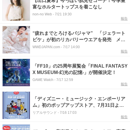
【出口夏希】今っぽい肌見せコーデ！今季豊
富なホルタートップスを着こなし
non-no Web
-
7/21 19:30
報告
“疲れまでとろけるパジャマ” 「ジェラート
ピケ」が初のリカバリーウエアを発売 メン
ズ含むパーカやセットアップなど4型
WWDJAPAN.com
-
7/17 14:00
報告
「FF10」の25周年展覧会「FINAL FANTASY
X MUSEUM-幻光の記憶-」が開催決定！
GAME Watch
-
7/17 12:59
報告
「ディズニー・ミュージック・エンポーリア
ム」初のポップアップストア、7月31日より
開催
リアルサウンド
-
7/16 17:03
報告