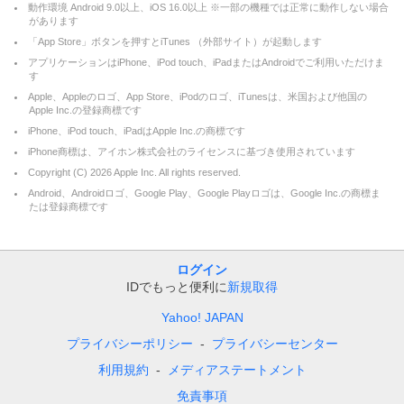
動作環境 Android 9.0以上、iOS 16.0以上 ※一部の機種では正常に動作しない場合
があります
「App Store」ボタンを押すとiTunes （外部サイト）が起動します
アプリケーションはiPhone、iPod touch、iPadまたはAndroidでご利用いただけま
す
Apple、Appleのロゴ、App Store、iPodのロゴ、iTunesは、米国および他国の
Apple Inc.の登録商標です
iPhone、iPod touch、iPadはApple Inc.の商標です
iPhone商標は、アイホン株式会社のライセンスに基づき使用されています
Copyright (C)
2026
Apple Inc. All rights reserved.
Android、Androidロゴ、Google Play、Google Playロゴは、Google Inc.の商標ま
たは登録商標です
ログイン
IDでもっと便利に
新規取得
Yahoo! JAPAN
プライバシーポリシー
プライバシーセンター
利用規約
メディアステートメント
免責事項