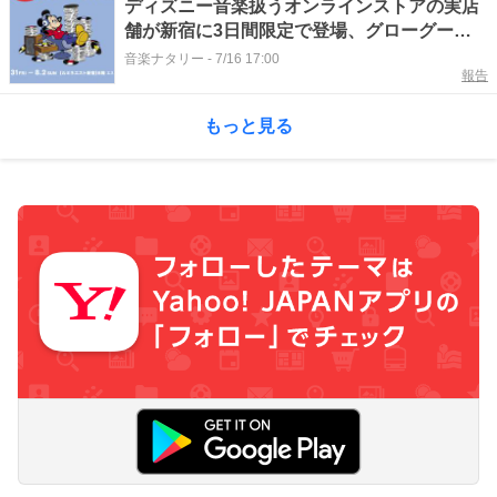
ディズニー音楽扱うオンラインストアの実店
舗が新宿に3日間限定で登場、グローグーの
ピクチャーディスクも再販
音楽ナタリー
-
7/16 17:00
報告
もっと見る