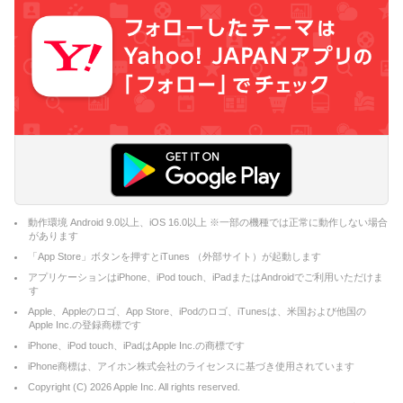
動作環境 Android 9.0以上、iOS 16.0以上 ※一部の機種では正常に動作しない場合
があります
「App Store」ボタンを押すとiTunes （外部サイト）が起動します
アプリケーションはiPhone、iPod touch、iPadまたはAndroidでご利用いただけま
す
Apple、Appleのロゴ、App Store、iPodのロゴ、iTunesは、米国および他国の
Apple Inc.の登録商標です
iPhone、iPod touch、iPadはApple Inc.の商標です
iPhone商標は、アイホン株式会社のライセンスに基づき使用されています
Copyright (C)
2026
Apple Inc. All rights reserved.