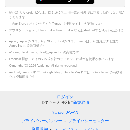
動作環境 Android 9.0以上、iOS 16.0以上 ※一部の機種では正常に動作しない場合
があります
「App Store」ボタンを押すとiTunes （外部サイト）が起動します
アプリケーションはiPhone、iPod touch、iPadまたはAndroidでご利用いただけま
す
Apple、Appleのロゴ、App Store、iPodのロゴ、iTunesは、米国および他国の
Apple Inc.の登録商標です
iPhone、iPod touch、iPadはApple Inc.の商標です
iPhone商標は、アイホン株式会社のライセンスに基づき使用されています
Copyright (C)
2026
Apple Inc. All rights reserved.
Android、Androidロゴ、Google Play、Google Playロゴは、Google Inc.の商標ま
たは登録商標です
ログイン
IDでもっと便利に
新規取得
Yahoo! JAPAN
プライバシーポリシー
プライバシーセンター
利用規約
メディアステートメント