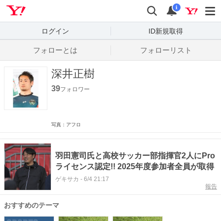
Yahoo! JAPAN
検索
通知数
i
ログイン
ID新規取得
フォローとは
フォローリスト
深井正樹
39
フォロワー
写真：アフロ
羽田憲司氏と高校サッカー部指揮官2人にPro
ライセンス認定!! 2025年度参加者全員が取得
ゲキサカ
-
6/4 21:17
報告
おすすめのテーマ