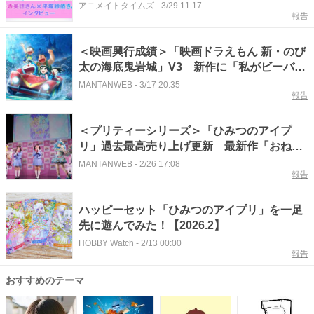
徳さん×星川みつき役・平塚紗依さん スペシ
アニメイトタイムズ
-
3/29 11:17
報告
ャルインタビュー
＜映画興行成績＞「映画ドラえもん 新・のび
太の海底鬼岩城」V3 新作に「私がビーバー
になる時」「ゴールデンカムイ」「ひみつの
MANTANWEB
-
3/17 20:35
報告
アイプリ」
＜プリティーシリーズ＞「ひみつのアイプ
リ」過去最高売り上げ更新 最新作「おねが
いアイプリ」でさらなる飛躍に期待
MANTANWEB
-
2/26 17:08
報告
ハッピーセット「ひみつのアイプリ」を一足
先に遊んでみた！【2026.2】
HOBBY Watch
-
2/13 00:00
報告
おすすめのテーマ