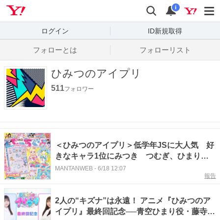
Yahoo! JAPAN
検索
通知数
i
ログイン
ID新規取得
フォローとは
フォローリスト
ひみつのアイプリ
511
フォロワー
＜ひみつのアイプリ＞低学年JSに大人気 好
きなキャラ1位にみつき つむぎ、ひまり、
リング・クローバーもトップ10入り 小学館
MANTANWEB
-
6/18 12:07
報告
JS研究所調べ
2人の“キズナ”は永遠！ アニメ『ひみつのア
イプリ』最終回記念──青空ひまり役・藤寺美