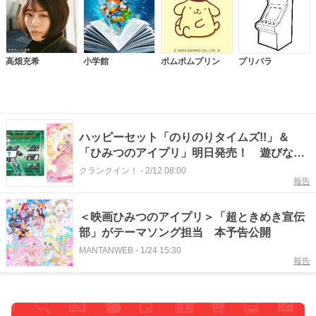
高畑充希
小学館
ポムポムプリン
プリパラ
ハッピーセット「のりのりタイムズ!!」＆
「ひみつのアイプリ」明日発売！ 遊びなが
ら学べる全6種類
クランクイン！
-
2/12 08:00
報告
＜映画ひみつのアイプリ＞「超ときめき宣伝
部」がテーマソング担当 本予告公開
MANTANWEB
-
1/24 15:30
報告