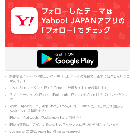
動作環境 Android 9.0以上、iOS 16.0以上 ※一部の機種では正常に動作しない場合
があります
「App Store」ボタンを押すとiTunes （外部サイト）が起動します
アプリケーションはiPhone、iPod touch、iPadまたはAndroidでご利用いただけま
す
Apple、Appleのロゴ、App Store、iPodのロゴ、iTunesは、米国および他国の
Apple Inc.の登録商標です
iPhone、iPod touch、iPadはApple Inc.の商標です
iPhone商標は、アイホン株式会社のライセンスに基づき使用されています
Copyright (C)
2026
Apple Inc. All rights reserved.