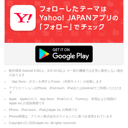
動作環境 Android 9.0以上、iOS 16.0以上 ※一部の機種では正常に動作しない場合
があります
「App Store」ボタンを押すとiTunes （外部サイト）が起動します
アプリケーションはiPhone、iPod touch、iPadまたはAndroidでご利用いただけま
す
Apple、Appleのロゴ、App Store、iPodのロゴ、iTunesは、米国および他国の
Apple Inc.の登録商標です
iPhone、iPod touch、iPadはApple Inc.の商標です
iPhone商標は、アイホン株式会社のライセンスに基づき使用されています
Copyright (C)
2026
Apple Inc. All rights reserved.